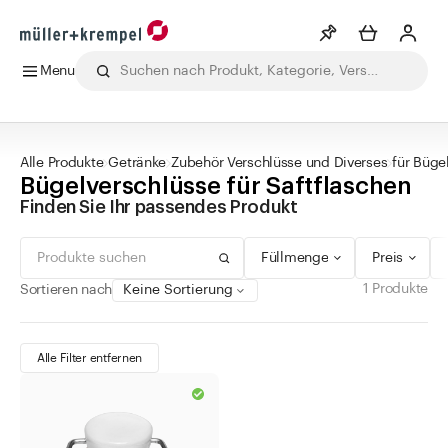
Menu
0 - 99 ml
grün
Drehverschluss
Min
Max
Merkliste
Mehr anzeigen
100 - 299 ml
blau
Korkmündung
CHF
CHF
Alle Produkte
Getränke
Labor
Lebensmittel
Pharma
Ko
300 - 499 ml
rot
Alle Produkte
Getränke
Zubehör Verschlüsse und Diverses
für Büge
Info
Bügelverschlüsse für Saftflaschen
500 - 999 ml
silber
Sie haben keine Wunschlisten erstellt
Finden Sie Ihr passendes Produkt
1000 - 10.000 ml
gold
Kategorien
braun
Füllmenge
Preis
gelb
Getränke
1 Produkte
Sortieren nach
weiss
bedruckte Milchflaschen
transparent
Bügelflaschen
Alle Filter entfernen
schwarz
Miniaturflaschen
kupfer
Mundgeblasene Flaschen
orange