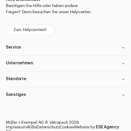
Benötigen Sie Hilfe oder haben andere
Direkt zu
Fragen? Dann besuchen Sie unser Helpcenter.
Aktuelles
Shop the Look
Zum Helpcenter
Helpcenter
Unternehmen
Service
Unternehmen
Standorte
Sonstiges
Filter anwenden
Filter anwenden
Filter anwenden
Filter anwenden
Müller + Krempel AG © Vetropack 2026
Impressum
AGBs
Datenschutz
Cookies
Website by
ESE Agency