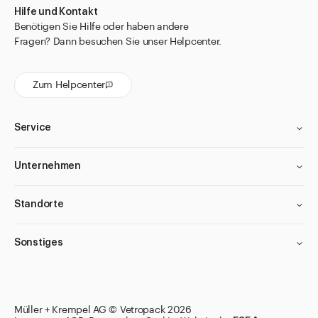
Hilfe und Kontakt
Benötigen Sie Hilfe oder haben andere
Fragen? Dann besuchen Sie unser Helpcenter.
Zum Helpcenter
Service
Unternehmen
Standorte
Sonstiges
Filter anwenden
Filter anwenden
Filter anwenden
Filter anwenden
Müller + Krempel AG © Vetropack 2026