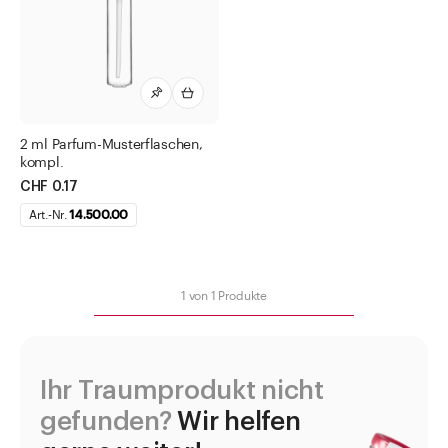
Airless Dispenser
Cremedosen komplett
Deo Roller
Flachdosen
Kosmetikflaschen
2 ml Parfum-Musterflaschen,
kompl.
Kosmetikflaschen Boston
CHF 0.17
Kosmetikflaschen matt
Art.-Nr.
14.500.00
Parfum Musterflaschen
Parfümflaschen Ronde Unie
1
von
1
Produkte
Puderdosen
Roll-on Flaschen
Weithalsdosen
Ihr Traumprodukt nicht
Zubehör Verschlüsse und Diverses
gefunden?
Wir helfen
Diverses