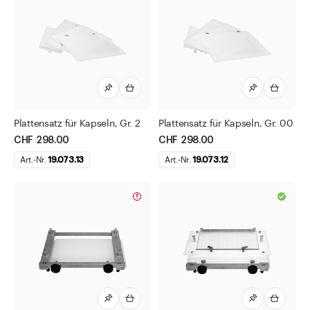
Rundfilter
Rührstäbe
Schaufeln und Löffel
Schutzbrillen
Sedimentierpipetten (Tropfpipetten)
Plattensatz für Kapseln, Gr. 2
Plattensatz für Kapseln, Gr. 00
Siphonspitzen (Gummihütchen)
CHF 298.00
CHF 298.00
Spatel
Art.-Nr.
19.073.13
Art.-Nr.
19.073.12
Standgefässe
Stativmaterialien
Suppositorien und Zubehör
Teemischdosen-Set
Thermometer
Trichter