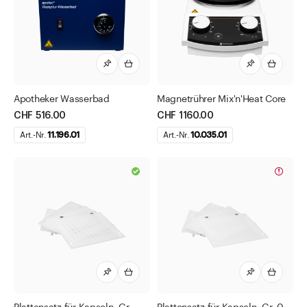
Beutel
Bunsenbrenner
Drogendosen
Einmalfilter
Erlenmeyerkolben DURAN®
Apotheker Wasserbad
Magnetrührer Mix'n'Heat Core
CHF 516.00
CHF 1160.00
Faltenfilter
Art.-Nr.
11.196.01
Art.-Nr.
10.035.01
Geräte und Apparate
Kapselfüll- und Schliessgeräte APONORM®
Magnetrührer mit Heizung Mix'n'Heat Core
Rezeptur-Wasserbad APOTEC®
Kanister
Kartenblätter
Mensuren
Messkolben DURAN®