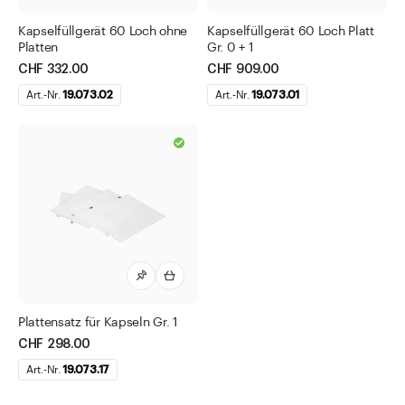
Trichter aus Glas
Kapselfüllgerät 60 Loch ohne
Kapselfüllgerät 60 Loch Platt
Uhrschalen
Platten
Gr. 0 + 1
CHF 332.00
CHF 909.00
Universalsiebe und Siebeinlagen
Art.-Nr.
19.073.02
Art.-Nr.
19.073.01
Vollpipetten
Wand Abtropfgestelle
Weithalsdosen
Wägepapiere
Zubehör Verschlüsse und Diverses
Lebensmittel
Pharma
Kosmetik
Plattensatz für Kapseln Gr. 1
CHF 298.00
Diverses
Art.-Nr.
19.073.17
Direkt zu
Aktuelles