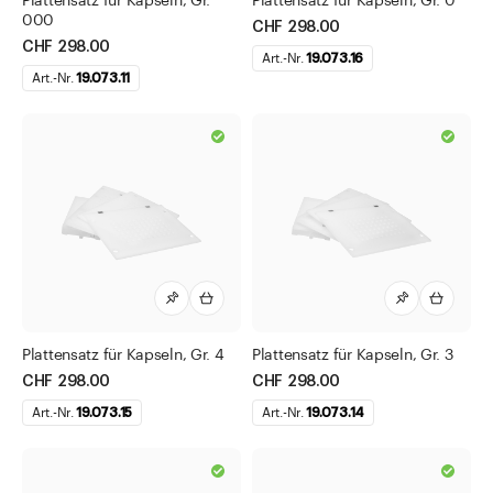
Plattensatz für Kapseln, Gr.
Plattensatz für Kapseln, Gr. 0
000
Messpipetten
CHF 298.00
CHF 298.00
Art.-Nr.
19.073.16
Messzylinder
Art.-Nr.
19.073.11
Normaltropfenzähler
Objektträger
Pasteurpipetten
Petrischalen
pH-Indikatoren
Pinzetten und Zangen
Pistille
Plattensatz für Kapseln, Gr. 4
Plattensatz für Kapseln, Gr. 3
Propipetten (Peleus-Bälle)
CHF 298.00
CHF 298.00
Pyknometer DURAN®
Art.-Nr.
19.073.15
Art.-Nr.
19.073.14
Reagenzgläser
Reibschalen