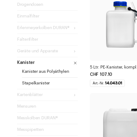
Drogendosen
blau
rot
Einmalfilter
silber
Erlenmeyerkolben DURAN®
gold
Faltenfilter
braun
gelb
Geräte und Apparate
weiss
Kanister
5 Ltr. PE-Kanister, kompl
transparent
Kanister aus Polyäthylen
CHF 107.10
schwarz
Stapelkanister
Art.-Nr.
14.043.01
kupfer
Filter anwe
Kartenblätter
orange
Mensuren
Schliesse
Messkolben DURAN®
Messpipetten