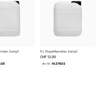
Zu den Merklisten
 999 ml
- 10.000 ml
lter anwenden
Filter anwenden
Schliessen
Schliessen
nister, kompl.
5 L Stapelkanister, kompl.
CHF 12.00
6.03
Art.-Nr.
14.276.02