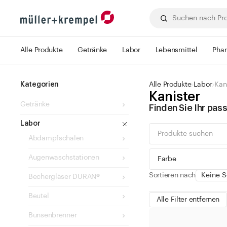
Alle Produkte
Getränke
Labor
Lebensmittel
Pha
Kategorien
Alle Produkte
Labor
Kan
Kanister
Getränke
Finden Sie Ihr pa
Labor
Abdampfschalen
Augenwaschstationen
Farbe
Sortieren nach
Bechergläser DURAN®
Beutel
Alle Filter entfernen
Bunsenbrenner
grün