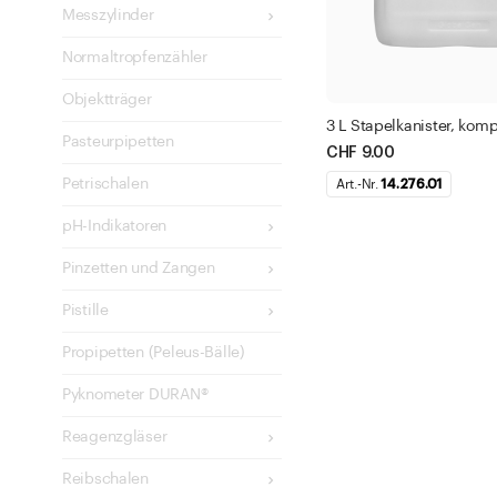
Messzylinder
Normaltropfenzähler
Objektträger
3 L Stapelkanister, komp
Pasteurpipetten
CHF 9.00
Petrischalen
Art.-Nr.
14.276.01
pH-Indikatoren
Pinzetten und Zangen
Pistille
Propipetten (Peleus-Bälle)
Pyknometer DURAN®
Reagenzgläser
Reibschalen