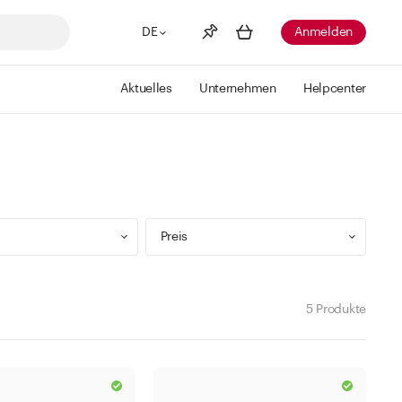
DE
Anmelden
Aktuelles
Unternehmen
Helpcenter
Merkliste
Mehr anzeigen
Info
Sie haben keine Wunschlisten
erstellt
Preis
5 Produkte
9 ml
Min
Max
 299 ml
CHF
CHF
 499 ml