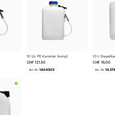
Korkmündung
500 -
1000 
Fi
Filter anwenden
.
10 Ltr. PE-Kanister, kompl.
10 L Stapelka
CHF 121.50
CHF 16.00
Schliessen
Art.-Nr.
14.043.02
Art.-Nr.
14.27
nden
n