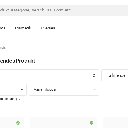
rma
Kosmetik
Diverses
ister
ssendes Produkt
Füllmenge
Verschlussart
0 - 9
100 -
Drehverschluss
300 -