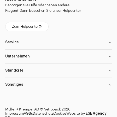
Benötigen Sie Hilfe oder haben andere
Fragen? Dann besuchen Sie unser Helpcenter.
Zum Helpcenter
Service
Unternehmen
Standorte
Sonstiges
Filter anwenden
Filter anwenden
Filter anwenden
Filter anwenden
Müller + Krempel AG © Vetropack 2026
Impressum
AGBs
Datenschutz
Cookies
Website by
ESE Agency