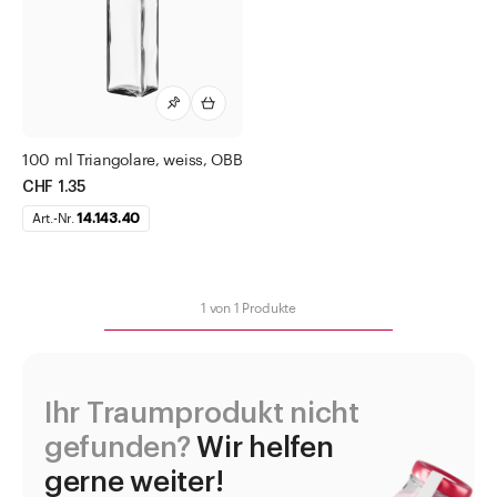
Essig- und Ölflaschen
Flaschen mit speziellen Formen
Decimo Drehverschluss
Onda Alta Korkmündung
Pila Drehverschluss
100 ml Triangolare, weiss, OBB
Platte Weinflaschen
CHF 1.35
Art.-Nr.
14.143.40
Stern Korkverschluss
Triangolare Korkmündung
Gewindeflaschen
1
von
1
Produkte
Gewürzstreuer und Gewürzmühlen
Jogurtgläser
Ihr Traumprodukt nicht
Saucenflaschen
gefunden?
Wir helfen
WECK Gläser
gerne weiter!
Weithalsdosen