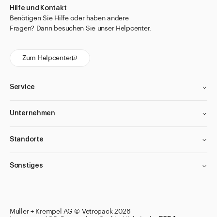
Hilfe und Kontakt
Benötigen Sie Hilfe oder haben andere
Fragen? Dann besuchen Sie unser Helpcenter.
Zum Helpcenter
Service
Unternehmen
Standorte
Sonstiges
Filter anwenden
Filter anwenden
Filter anwenden
Filter anwenden
Müller + Krempel AG © Vetropack 2026