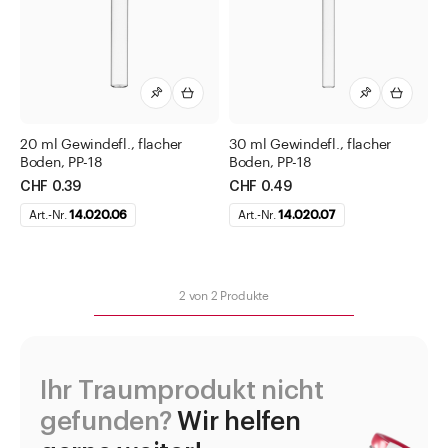
Essig- und Ölflaschen
Flaschen mit speziellen Formen
Gewindeflaschen
Gewürzstreuer und Gewürzmühlen
Jogurtgläser
20 ml Gewindefl., flacher
30 ml Gewindefl., flacher
Boden, PP-18
Boden, PP-18
Saucenflaschen
CHF 0.39
CHF 0.49
WECK Gläser
Art.-Nr.
14.020.06
Art.-Nr.
14.020.07
Weithalsdosen
Zubehör Verschlüsse und Diverses
2
von
2
Produkte
Pharma
Kosmetik
Diverses
Ihr Traumprodukt nicht
Direkt zu
gefunden?
Wir helfen
Aktuelles