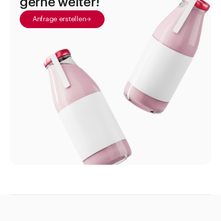
gerne weiter!
Pharma
Anfrage erstellen
Kosmetik
Diverses
Direkt zu
Aktuelles
Shop the Look
Helpcenter
Unternehmen