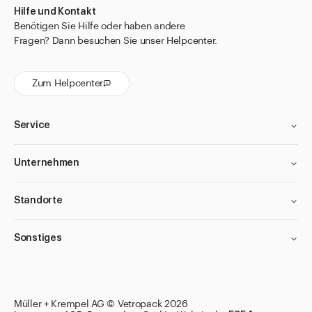
Hilfe und Kontakt
Benötigen Sie Hilfe oder haben andere
Fragen? Dann besuchen Sie unser Helpcenter.
Zum Helpcenter
Service
Unternehmen
Standorte
Sonstiges
Filter anwenden
Filter anwenden
Filter anwenden
Filter anwenden
Müller + Krempel AG © Vetropack 2026