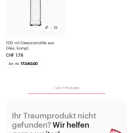
Essig- und Ölflaschen
Flaschen mit speziellen Formen
Gewindeflaschen
Gewürzstreuer und Gewürzmühlen
Gewürzgläser
100 ml Gewürzmühle aus
Glas, kompl.
Gewürzmühle schwarz
CHF 1.78
Gewürzmühle transparent
Art.-Nr.
17.040.00
Gewürzstreuer aus Aluminium
Spice Jar komplett
1
von
1
Produkte
Jogurtgläser
Saucenflaschen
WECK Gläser
Ihr Traumprodukt nicht
Weithalsdosen
gefunden?
Wir helfen
Zubehör Verschlüsse und Diverses