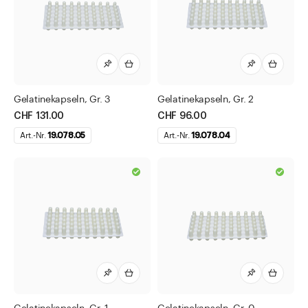
Chemisch-technische Flaschen
Flaschen für Methadon
Gewindegläser
Infusionsflaschen
Kapseln
Gelatinekapseln, Gr. 3
Gelatinekapseln, Gr. 2
Gelatine Kapseln
CHF 131.00
CHF 96.00
Gelatine Kapseln in Box
Art.-Nr.
19.078.05
Art.-Nr.
19.078.04
Gelatine Kapseln montiert auf Karten
Zellulose Kapseln in Box
Medizinflaschen
Mipo-Folie (X-Film)
Pulver-Falzkapseln
Salbentöpfe und Kruken
Sprayflacon