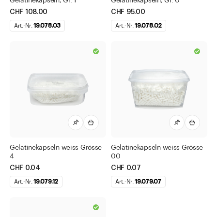
Gelatinekapseln, Gr. 1
Gelatinekapseln, Gr. 0
Tabletten- und Pulvergläser
CHF 108.00
CHF 95.00
Tropfflaschen
Art.-Nr.
19.078.03
Art.-Nr.
19.078.02
Tuben
Urinbecher
Weithalsdosen
Zubehör Verschlüsse und Diverses
Kosmetik
Diverses
Direkt zu
Gelatinekapseln weiss Grösse
Gelatinekapseln weiss Grösse
Aktuelles
4
00
Shop the Look
CHF 0.04
CHF 0.07
Helpcenter
Art.-Nr.
19.079.12
Art.-Nr.
19.079.07
Unternehmen