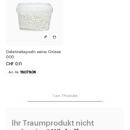
Gelatinekapseln weiss Grösse
000
CHF 0.11
Art.-Nr.
19.079.06
7
von
7
Produkte
Ihr Traumprodukt nicht