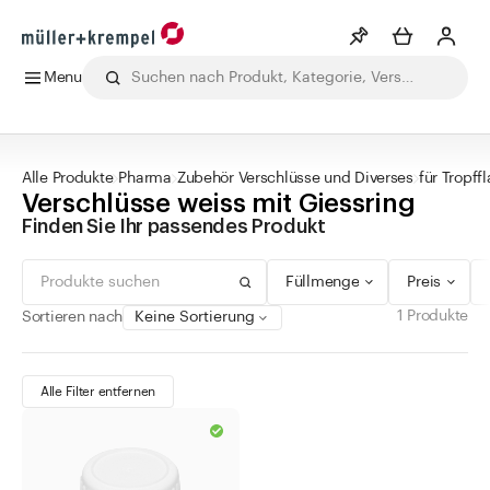
Menu
0 - 99 ml
grün
Drehverschluss
Min
Max
Merkliste
Mehr anzeigen
100 - 299 ml
blau
Korkmündung
CHF
CHF
Alle Produkte
Getränke
Labor
Lebensmittel
Pharma
Ko
300 - 499 ml
rot
Alle Produkte
Pharma
Zubehör Verschlüsse und Diverses
für Tropf
Info
Verschlüsse weiss mit Giessring
500 - 999 ml
silber
Sie haben keine Wunschlisten erstellt
Finden Sie Ihr passendes Produkt
1000 - 10.000 ml
gold
Kategorien
braun
Füllmenge
Preis
gelb
Getränke
1 Produkte
Sortieren nach
weiss
Labor
transparent
Lebensmittel
Alle Filter entfernen
schwarz
Pharma
kupfer
Augen- und Nasentropfflaschen
orange