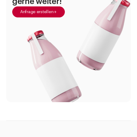
gerne weiter!
Weithalsdosen
Anfrage erstellen
Zubehör Verschlüsse und Diverses
Alkoholmeter Aräometer
Etiketten
für Aluminiumtuben
für Augentropfflasche APONORM® und
Augentropfflasche NOVELIA®
für Beutel
für Dosierkruken
für Flaschen aus Polyäthylen
für Infusionsflaschen
für INTERPHARMA Gläser
für Medizinflaschen APONORM®
für Minituben