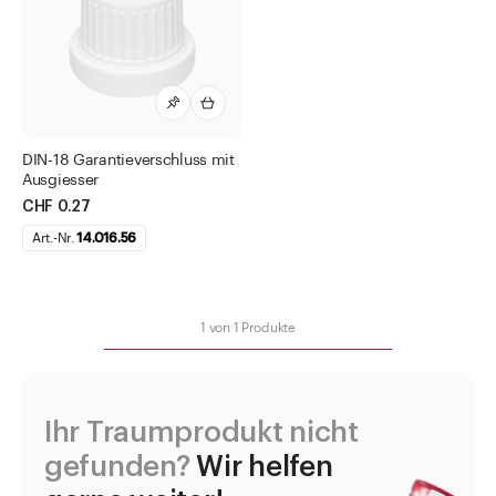
Chemisch-technische Flaschen
Flaschen für Methadon
Gewindegläser
Infusionsflaschen
Kapseln
DIN-18 Garantieverschluss mit
Ausgiesser
Medizinflaschen
CHF 0.27
Mipo-Folie (X-Film)
Art.-Nr.
14.016.56
Pulver-Falzkapseln
Salbentöpfe und Kruken
1
von
1
Produkte
Sprayflacon
Tabletten- und Pulvergläser
Tropfflaschen
Ihr Traumprodukt nicht
Tuben
gefunden?
Wir helfen
Urinbecher