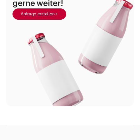
gerne weiter!
Weithalsdosen
Anfrage erstellen
Zubehör Verschlüsse und Diverses
Alkoholmeter Aräometer
Etiketten
für Aluminiumtuben
für Augentropfflasche APONORM® und
Augentropfflasche NOVELIA®
für Beutel
für Dosierkruken
für Flaschen aus Polyäthylen
für Infusionsflaschen
für INTERPHARMA Gläser
für Medizinflaschen APONORM®
für Minituben