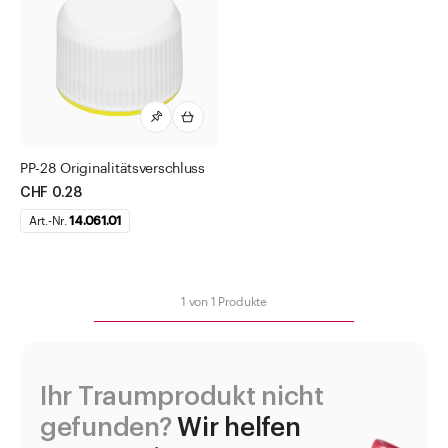
Chemisch-technische Flaschen
Flaschen für Methadon
Gewindegläser
Infusionsflaschen
Kapseln
PP-28 Originalitätsverschluss
Medizinflaschen
CHF 0.28
Mipo-Folie (X-Film)
Art.-Nr.
14.061.01
Pulver-Falzkapseln
Salbentöpfe und Kruken
1
von
1
Produkte
Sprayflacon
Tabletten- und Pulvergläser
Tropfflaschen
Ihr Traumprodukt nicht
Tuben
gefunden?
Wir helfen
Urinbecher