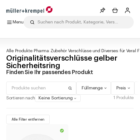
Menu
0 - 99 ml
grün
Drehverschluss
Min
Max
Merkliste
Mehr anzeigen
100 - 299 ml
blau
Korkmündung
CHF
CHF
Alle Produkte
Getränke
Labor
Lebensmittel
Pharma
Ko
300 - 499 ml
rot
Alle Produkte
Pharma
Zubehör Verschlüsse und Diverses
für Veral 
Info
Originalitätsverschlüsse gelber
500 - 999 ml
silber
Sie haben keine Wunschlisten erstellt
Sicherheitsring
1000 - 10.000 ml
gold
Finden Sie Ihr passendes Produkt
Kategorien
braun
Füllmenge
Preis
gelb
Getränke
weiss
1 Produkte
Sortieren nach
Labor
transparent
Lebensmittel
schwarz
Alle Filter entfernen
Pharma
kupfer
Augen- und Nasentropfflaschen
orange