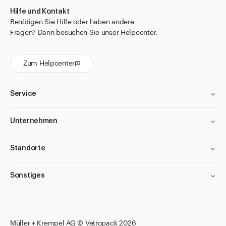
Hilfe und Kontakt
für Penicillingläser
Benötigen Sie Hilfe oder haben andere
für PULVIS Behälter aus PET
Fragen? Dann besuchen Sie unser Helpcenter.
für PULVIS Gläser
Zum Helpcenter
für Salwis Salbentöpfe
für Snap-Cap Gläser
Service
für STELLA Tropfflaschen
für Technische Flaschen
Unternehmen
für Tropfflaschen APONORM® und Allround
für Tuben
Standorte
für Veral Flaschen
Sonstiges
Ausgiessringe
Becher
Kindersicherheitsverschlüsse rotem Sicherheitsring
Filter anwenden
Filter anwenden
Filter anwenden
Filter anwenden
Müller + Krempel AG © Vetropack 2026