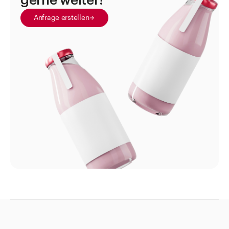
gerne weiter!
Gewindegläser
Anfrage erstellen
Infusionsflaschen
Kanister
Kapseln
Kosmetik
Labor Artikel aus Glas
Medikamentendispenser
Medizinflaschen
Salbentöpfe Cremedosen Kruken
Sprayflacon
Standgefässe
Suppositorien und Zubehör
Tabletten- und Pulvergläser