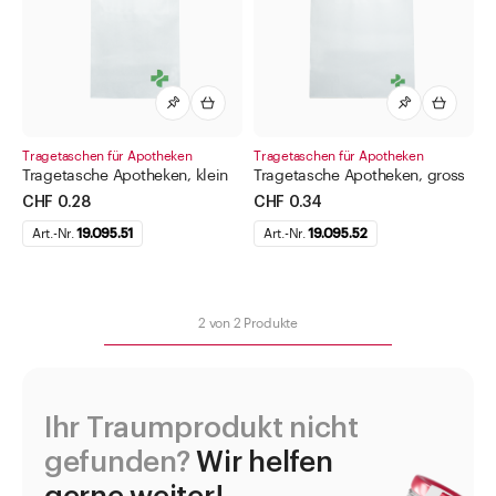
Diverses
Mipo-Folie (X-Film)
pH-Indikatoren
Pulver-Falzkapseln
Tragetaschen und Beutel
Tragetaschen für Apotheken
Tragetaschen für Apotheken
Tragetasche Apotheken, klein
Tragetasche Apotheken, gross
Isolierbeutel
CHF 0.28
CHF 0.34
Papierbeutel
Art.-Nr.
19.095.51
Art.-Nr.
19.095.52
Teebeutel
Tragetaschen für Apotheken
2
von
2
Produkte
Urinbecher
Drogendosen
Etiketten für Pharma
Ihr Traumprodukt nicht
Flaschen für Methadon
gefunden?
Wir helfen
Geräte und Apparate