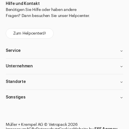
Thermometer
Hilfe und Kontakt
Benötigen Sie Hilfe oder haben andere
Tropfflaschen
Fragen? Dann besuchen Sie unser Helpcenter.
Tuben
Universalsiebe und Siebeinlagen
Zum Helpcenter
Weithalsdosen
Service
Zeckenkarten mit Lupe
Zubehör Verschlüsse und Diverses
Unternehmen
Flaschen
Gläser
Standorte
Verschlüsse
Sonstiges
Zubehör
Direkt zu
Aktuelles
Filter anwenden
Filter anwenden
Filter anwenden
Filter anwenden
Müller + Krempel AG © Vetropack 2026
Shop the Look