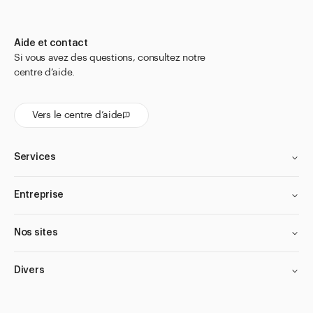
Moules et emballages pour suppositoires
Pots à onguent, crème et pots doseurs
Aide et contact
Tamis universels et tamis
Si vous avez des questions, consultez notre
centre d’aide.
Thermomètres
Tubes
Vers le centre d’aide
Tubes pour granules
Vaporisateur
Services
Bouteilles
Entreprise
Bocaux
Fermetures
Nos sites
Accessoires
Aller à
Divers
Actualités
Shop le Look