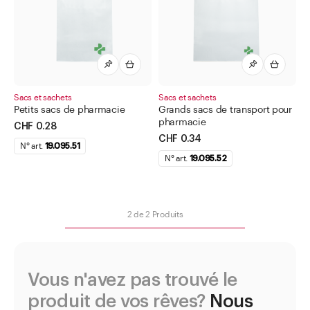
Bidons
Bouteilles pour liquides chimiques et techniques
Boîtes à col large
Boîtes à tisane
Carte à tiques avec loupe
Sacs et sachets
Sacs et sachets
Petits sacs de pharmacie
Grands sacs de transport pour
Cosmétique
pharmacie
CHF 0.28
CHF 0.34
Dispensateur de médicaments
N° art.
19.095.51
N° art.
19.095.52
Divers
Capsules à poudre
Gobelet (bécher) à urine
2
de
2
Produits
Mipo film autocollant
pH-Indicateurs
Vous n'avez pas trouvé le
Sacs et sachets
produit de vos rêves?
Nous
Sachet isotherme avec fermeture ZIP