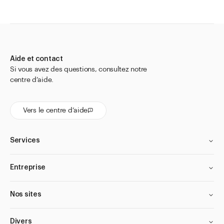
Spatules
Suppositoires et accessoires
Tamis universels et tamis mobiles
Thermomètres
Aide et contact
Verres de montre
Si vous avez des questions, consultez notre
centre d’aide.
Alimentation
Pharma
Vers le centre d’aide
Cosmétiques
Divers
Services
Aller à
Actualités
Entreprise
Shop le Look
Centre d'aide
Nos sites
Entreprise
Divers