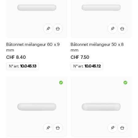
Etiquettes
Pince pour éprouvettes
pour agitateur magnétique Heidolph
Bâtonnets mélangeurs
Bâtonnet mélangeur 60 x 9
Bâtonnet mélangeur 50 x 8
Tiges servant à retirer les bâtonnets
mm
mm
CHF 8.40
CHF 7.50
pour bain-marie pour composition APOTEC®
N° art.
10.045.13
N° art.
10.045.12
pour bidons
pour boîtes à col large
Rondelles de base en liège
Supports pour tubes à essais
Appareils
Articles pour statifs
Baguettes