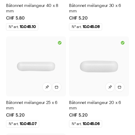
Ballons Erlenmeyer en DURAN®
Bâtonnet mélangeur 40 x 8
Bâtonnet mélangeur 30 x 6
mm
mm
Bidons
CHF 5.80
CHF 5.20
Boîtes de Petri
N° art.
10.045.10
N° art.
10.045.08
Boîtes à col large
Boîtes à tisane
Brûleur Bunsen
Béchers en DURAN®
Capsules à évaporation
Capuchon
Cartes
Bâtonnet mélangeur 25 x 6
Bâtonnet mélangeur 20 x 6
Compte-gouttes normal
mm
mm
CHF 5.20
CHF 5.20
Egouttoir mural
N° art.
10.045.07
N° art.
10.045.06
Entonnoirs