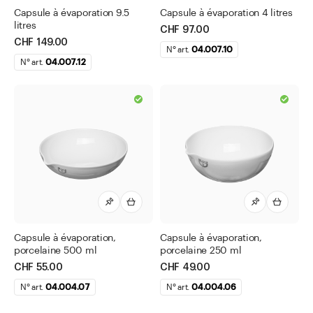
Capsule à évaporation 9.5
Capsule à évaporation 4 litres
Egouttoir mural
litres
CHF 97.00
Entonnoirs
CHF 149.00
N° art.
04.007.10
N° art.
04.007.12
Entonnoirs en verre
Eprouvettes
Eprouvettes graduées
Filtre pour usage unique
Filtres plissés
Filtres ronds
Fiole jaugée en DURAN®
Lamelles porte-objet
Capsule à évaporation,
Capsule à évaporation,
porcelaine 500 ml
porcelaine 250 ml
Lunette protectrice
CHF 55.00
CHF 49.00
Mesures
N° art.
04.004.07
N° art.
04.004.06
Mortiers