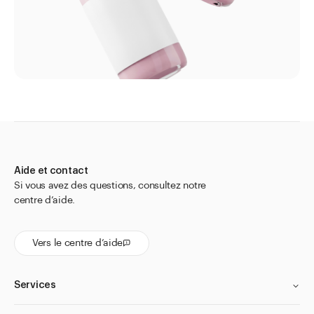
Récipients pour préparations
Sachet
Spatules
Suppositoires et accessoires
Tamis universels et tamis mobiles
Thermomètres
Verres de montre
Aide et contact
Alimentation
Si vous avez des questions, consultez notre
Pharma
centre d’aide.
Cosmétiques
Vers le centre d’aide
Divers
Aller à
Services
Actualités
Shop le Look