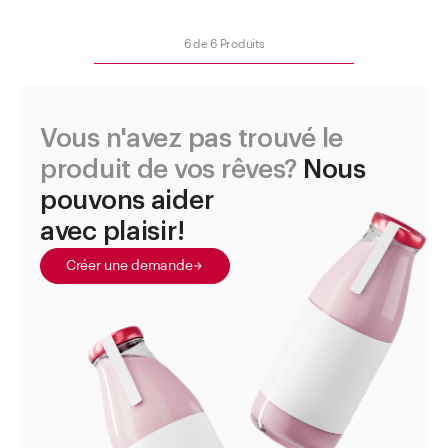
Nécessaire de secours pour soins oculaires
6
de
6
Produits
Papier de pesage
Pelles et cuillères
pH-Indicateurs
Vous n'avez pas trouvé le
Pilons
produit de vos rêves?
Nous
Pincettes et Pinces
pouvons aider
Pipette à sédimentation (à compte-gouttes)
avec plaisir!
Pipettes
Créer une demande
Pipettes graduées
Pipettes Pasteur
Propipettes (ballons de Peleus)
Pycnomètre DURAN®
Récipient pour mélanger le thé