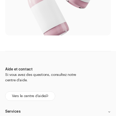
Pour sachets
pour tubes
pour tubes en aluminium
Sacs et sachets
Bouteilles pour liquides chimiques et techniques
Boîtes à col large
Capsules
Capsules à poudre
Aide et contact
Si vous avez des questions, consultez notre
Flacons compte-gouttes
centre d’aide.
Flacons compte-gouttes pour les yeux et le nez
Flacons médicaux
Vers le centre d’aide
Flacons pour méthadone
Flacons à perfusion
Services