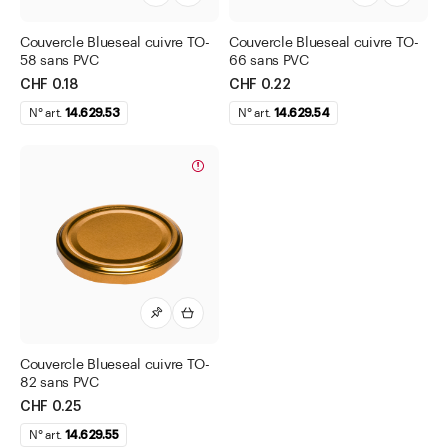
Couvercles Twist-Off deep
Couvercle Blueseal cuivre TO-
Couvercle Blueseal cuivre TO-
Couvercles Twist-Off DEEP Blueseal
58 sans PVC
66 sans PVC
Couvercles Twist-Off stérilisables
CHF 0.18
CHF 0.22
Dispensateur de médicaments
N° art.
14.629.53
N° art.
14.629.54
Etiquettes
Ordonnanciers
Pipettes
Pompe à lotion blanc
Pompe à lotion noir
pour bocaux INTERPHARMA
pour bocaux Pulvis
Couvercle Blueseal cuivre TO-
82 sans PVC
pour bocaux PULVIS en PET
CHF 0.25
pour bouteilles techniques
N° art.
14.629.55