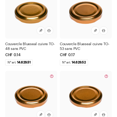
Couvercles Twist-Off
Couvercles Blueseal pour remplissage à froid
Couvercles Twist-Off
Couvercles Twist-Off avec Button
Couvercles Twist-Off avec décors
Couvercle Blueseal cuivre TO-
Couvercle Blueseal cuivre TO-
48 sans PVC
53 sans PVC
Couvercles Twist-Off Blueseal
CHF 0.14
CHF 0.17
Couvercles Twist-Off Blueseal argent
N° art.
14.629.51
N° art.
14.629.52
Couvercles Twist-Off Blueseal blanc
Couvercles Twist-Off Blueseal cuivre
Couvercles Twist-Off Blueseal décor bois
Couvercles Twist-Off Blueseal noir
Couvercles Twist-Off Blueseal or
Couvercles Twist-Off Blueseal avec Button