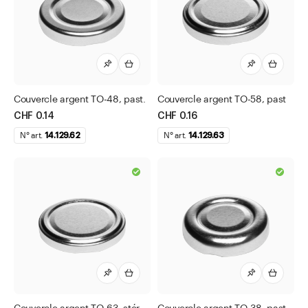
Couvercles Twist-Off
Couvercles Blueseal pour remplissage à froid
Couvercles Twist-Off
Couvercles Twist-Off argent
Couvercle argent TO-48, past.
Couvercle argent TO-58, past
Couvercles Twist-Off blanc
CHF 0.14
CHF 0.16
Couvercles Twist-Off noir
N° art.
14.129.62
N° art.
14.129.63
Couvercles Twist-Off or
Couvercles Twist-Off avec Button
Couvercles Twist-Off avec décors
Couvercles Twist-Off Blueseal
Couvercles Twist-Off Blueseal avec Button
Couvercles Twist-Off deep
Couvercles Twist-Off DEEP Blueseal