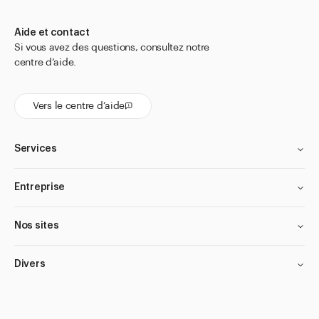
Pots à onguents et cruches
Aide et contact
Spray avec vaporisateur
Si vous avez des questions, consultez notre
Tubes
centre d’aide.
Tubes pour granules
Vers le centre d’aide
Urinal
Cosmétiques
Services
Divers
Aller à
Entreprise
Actualités
Shop le Look
Nos sites
Centre d'aide
Entreprise
Divers