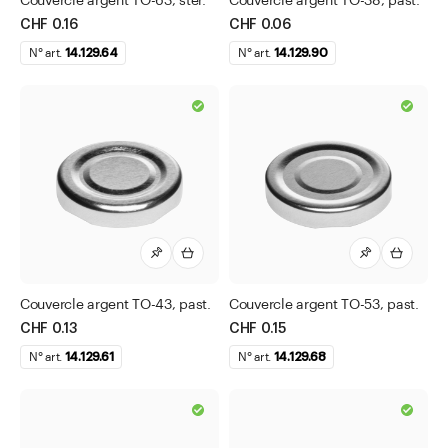
Couvercle argent TO-63, stér.
Couvercle argent TO-38, past.
Couvercles Twist-Off stérilisables
CHF 0.16
CHF 0.06
Dispensateur de médicaments
N° art.
14.129.64
N° art.
14.129.90
Etiquettes
Ordonnanciers
Pipettes
Pompe à lotion blanc
Pompe à lotion noir
pour bocaux INTERPHARMA
pour bocaux Pulvis
Couvercle argent TO-43, past.
Couvercle argent TO-53, past.
pour bocaux PULVIS en PET
CHF 0.13
CHF 0.15
pour bouteilles techniques
N° art.
14.129.61
N° art.
14.129.68
pour flacons APONORM®
pour flacons compe-gouttes STELLA