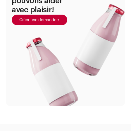
pouvons aider
pour tubes en aluminium
avec plaisir!
Sacs et sachets
Créer une demande
Bouteilles pour liquides chimiques et techniques
Boîtes à col large
Capsules
Capsules à poudre
Flacons compte-gouttes
Flacons compte-gouttes pour les yeux et le nez
Flacons médicaux
Flacons pour méthadone
Flacons à perfusion
Flacons à poudres et comprimés
Folie de Mipo (X-Film)