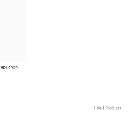
Bague plate
500 -
1000 
Appl
Appliquer le filtre
 capuchon
Fermer
iltre
1
de
1
Produits