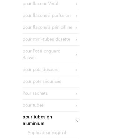
pour flacons Veral
pour flacons à perfusion
pour flacons à pénicilline
pour mini-tubes dosette
pour Pot à onguent
Salwis
pour pots doseurs
pour pots sécurisés
Pour sachets
pour tubes
pour tubes en
aluminium
Applicateur vaginal