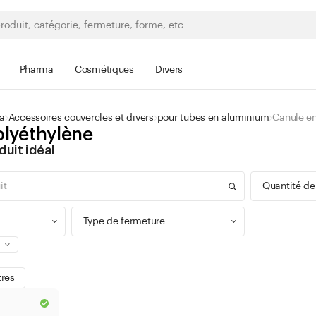
Pharma
Cosmétiques
Divers
a
Accessoires couvercles et divers
pour tubes en aluminium
Canule en
olyéthylène
duit idéal
Quantité de
Type de fermeture
0 - 9
tres
100 -
Bague à vis
300 -