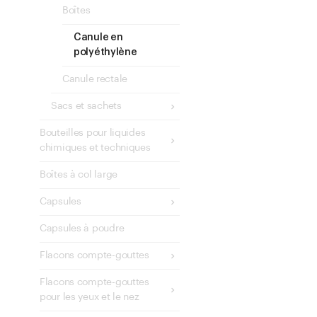
Boîtes
Canule en
polyéthylène
Canule rectale
Sacs et sachets
Bouteilles pour liquides
chimiques et techniques
Boîtes à col large
Capsules
Capsules à poudre
Flacons compte-gouttes
Flacons compte-gouttes
pour les yeux et le nez