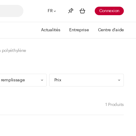
FR
Connexion
Actualités
Entreprise
Centre d'aide
Liste de souhaits
Voir plus
 polyéthylène
Info
Vous n'avez pas créé de wishlist
 remplissage
Prix
1 Produits
9 ml
Min
Max
 299 ml
CHF
CHF
 499 ml