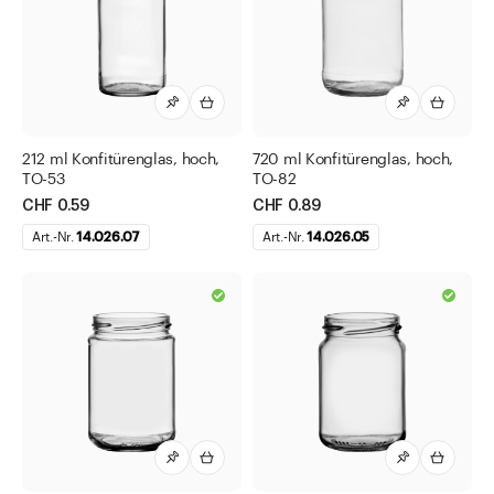
Puder
Sauce
Sirup
Spirituose
212 ml Konfitürenglas, hoch,
720 ml Konfitürenglas, hoch,
Tablette
TO-53
TO-82
Tinktur
CHF 0.59
CHF 0.89
Wein
Art.-Nr.
14.026.07
Art.-Nr.
14.026.05
Direkt zu
Aktuelles
Shop the Look
Helpcenter
Unternehmen