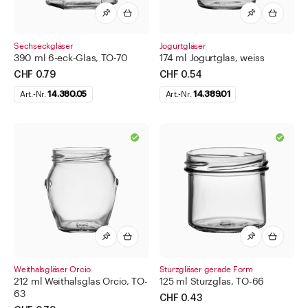
Sechseckgläser
Jogurtgläser
390 ml 6-eck-Glas, TO-70
174 ml Jogurtglas, weiss
CHF 0.79
CHF 0.54
Art.-Nr.
14.380.05
Art.-Nr.
14.389.01
Weithalsgläser Orcio
Sturzgläser gerade Form
212 ml Weithalsglas Orcio, TO-
125 ml Sturzglas, TO-66
Vielseitige Gläser für Konfitüre, Gelees, Joghurt & mehr
63
CHF 0.43