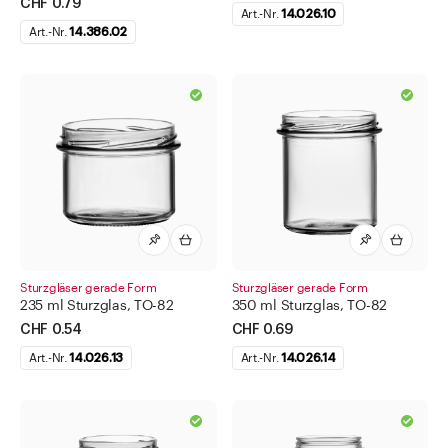
CHF 0.79
Art.-Nr.
14.026.10
Art.-Nr.
14.386.02
Per Mail verschicken
Auf Facebook teilen
Per WhatsApp verschicken
Auf Twitter teilen
Sturzgläser gerade Form
Sturzgläser gerade Form
235 ml Sturzglas, TO-82
350 ml Sturzglas, TO-82
CHF 0.54
CHF 0.69
Art.-Nr.
14.026.13
Art.-Nr.
14.026.14