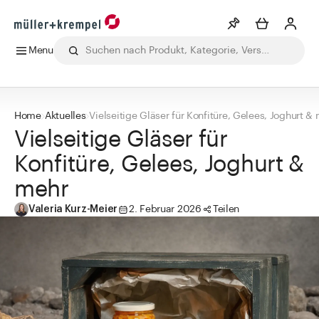
Menu
Merkliste
Mehr anzeigen
Alle Produkte
Getränke
Labor
Lebensmittel
Pharma
Ko
Home
Aktuelles
Vielseitige Gläser für Konfitüre, Gelees, Joghurt &
Info
Vielseitige Gläser für
Sie haben keine Wunschlisten erstellt
Konfitüre, Gelees, Joghurt &
Kategorien
mehr
Apothekenbedarf
Valeria Kurz-Meier
2. Februar 2026
Teilen
Flaschen
Gläser
Verschlüsse
Zubehör