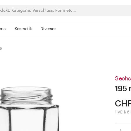
rma
Kosmetik
Diverses
58
Sechs
195 
CHF
1 VE à 6 