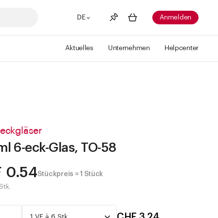
DE
Anmelden
Aktuelles
Unternehmen
Helpcenter
Merkliste
Mehr anzeigen
Info
Sie haben keine Wunschlisten
erstellt
eckgläser
ml 6-eck-Glas, TO-58
 0.54
Stückpreis = 1 Stück
Stk.
CHF 3.24