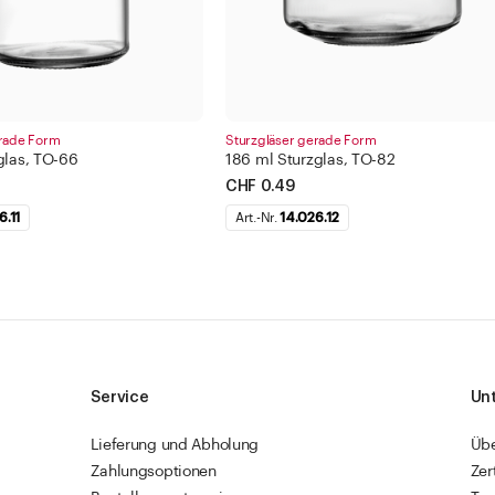
erade Form
Sturzgläser gerade Form
glas, TO-66
186 ml Sturzglas, TO-82
CHF 0.49
6.11
Art.-Nr.
14.026.12
Service
Un
Lieferung und Abholung
Üb
Zahlungsoptionen
Zer