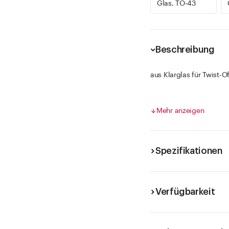
Glas, TO-43
Beschreibung
aus Klarglas für Twist-O
Sechseckgläser kombinie
effiziente Lagerung und 
Mehr anzeigen
oder Gewürze und sorge
Spezifikationen
Verfügbarkeit