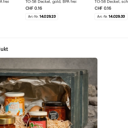
 frei
TO-58 Deckel, gold, BPA frei
TO-58 Deckel, sch
CHF 0.16
CHF 0.16
Art.-Nr.
14.029.23
Art.-Nr.
14.029.33
dukt