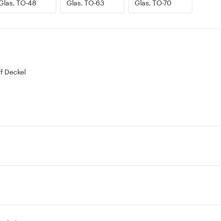
Glas, TO-48
Glas, TO-63
Glas, TO-70
ff Deckel
ren dekoratives Design mit hoher Stabilität. Ihre geometrische Form 
ein attraktives Erscheinungsbild. Sie eignen sich für Konfitüre, Gelees
n für Ordnung und Übersicht in Küche und Vorratsschrank.