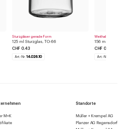
Sturzgläser gerade Form
Weithalsgläser
125 ml Sturzglas, TO-66
156 ml Weithalsgla
CHF 0.43
CHF 0.49
Art.-Nr.
14.026.10
Art.-Nr.
14.027.35
ternehmen
Standorte
er M+K
Müller + Krempel AG
tifikate
Planzer AG Regensdorf