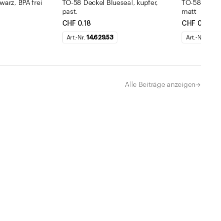
warz, BPA frei
TO-58 Deckel Blueseal, kupfer,
TO-58 Deckel
past.
matt
CHF 0.18
CHF 0.18
Art.-Nr.
14.629.53
Art.-Nr.
14.62
Alle Beiträge anzeigen