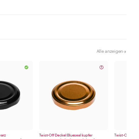
Alle anzeigen
warz
Twist-Off Deckel Blueseal kupfer
Twist-Off Deck