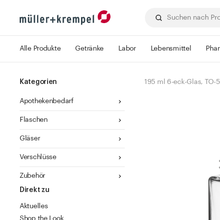
Alle Produkte
Getränke
Labor
Lebensmittel
Pha
Kategorien
195 ml 6-eck-Glas, TO-
Apothekenbedarf
Flaschen
Gläser
Verschlüsse
Zubehör
Direkt zu
Aktuelles
Shop the Look