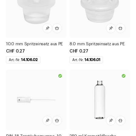
Airless Dispenser
Cremedosen komplett
Deo Roller
Flachdosen
Kosmetikflaschen
10.0 mm Spritzeinsatz aus PE
8.0 mm Spritzeinsatz aus PE
CHF 0.27
CHF 0.27
Kosmetikflaschen Boston
Art.-Nr.
14.106.02
Art.-Nr.
14.106.01
Kosmetikflaschen matt
Parfum Musterflaschen
Parfümflaschen Ronde Unie
Puderdosen
Roll-on Flaschen
Weithalsdosen
Zubehör Verschlüsse und Diverses
Diverses