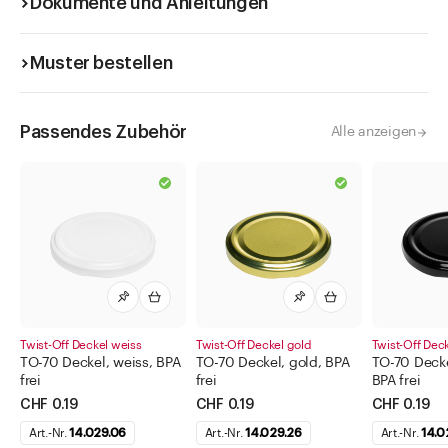
Dokumente und Anleitungen
Muster bestellen
Passendes Zubehör
Alle anzeigen
Twist-Off Deckel weiss
Twist-Off Deckel gold
Twist-Off Dec
TO-70 Deckel, weiss, BPA
TO-70 Deckel, gold, BPA
TO-70 Decke
frei
frei
BPA frei
CHF 0.19
CHF 0.19
CHF 0.19
Art.-Nr.
14.029.06
Art.-Nr.
14.029.26
Art.-Nr.
14.0