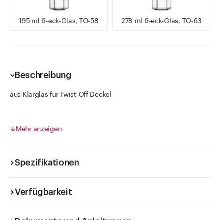
195 ml 6-eck-Glas, TO-58
278 ml 6-eck-Glas, TO-63
Beschreibung
aus Klarglas für Twist-Off Deckel
Sechseckgläser kombinieren dekoratives Design mit hoher
Stabilität. Ihre geometrische Form ermöglicht eine effiziente
Mehr anzeigen
Lagerung und ein attraktives Erscheinungsbild. Sie eignen sich
für Konfitüre, Gelees, Chutneys, Joghurt oder Gewürze und
sorgen für Ordnung und Übersicht in Küche und Vorratsschrank.
Spezifikationen
Verfügbarkeit