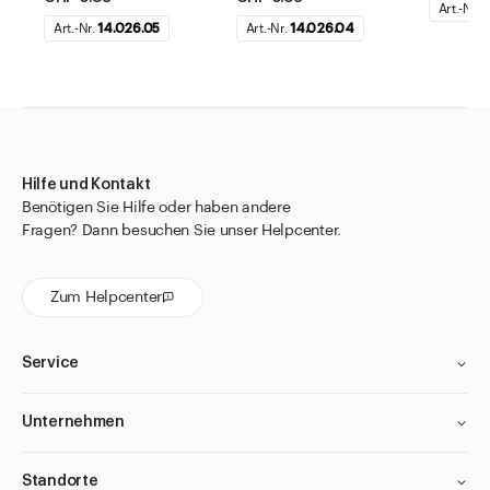
Art.-Nr.
1
Art.-Nr.
14.026.05
Art.-Nr.
14.026.04
Hilfe und Kontakt
Benötigen Sie Hilfe oder haben andere
Fragen? Dann besuchen Sie unser Helpcenter.
Zum Helpcenter
Service
Unternehmen
Standorte