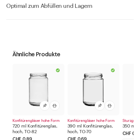
Optimal zum Abfüllen und Lagern
Ähnliche Produkte
Konfitürengläser hohe Form
Konfitürengläser hohe Form
Sturzgläs
720 ml Konfitürenglas,
390 ml Konfitürenglas,
350 ml S
hoch, TO-82
hoch, TO-70
CHF 0.6
CHF 0.89
CHF 0.69