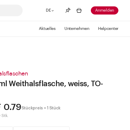
DE
Anmelden
Aktuelles
Unternehmen
Helpcenter
Merkliste
Mehr anzeigen
Info
Sie haben keine Wunschlisten
erstellt
alsflaschen
ml Weithalsflasche, weiss, TO-
 0.79
Stückpreis = 1 Stück
 Stk.