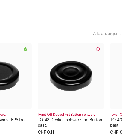
Alle anzeigen
warz
Twist-Off Deckel mit Button schwarz
Twist-Off Deck
warz, BPA frei
TO-43 Deckel, schwarz, m. Button,
TO-43 Deckel
past.
past.
CHF 0.11
CHF 0.11