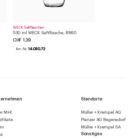
WECK Saftflaschen
530 ml WECK Saftflasche, RR60
CHF 1.39
Art.-Nr.
14.050.72
ternehmen
Standorte
er M+K
Müller + Krempel AG
tifikate
Planzer AG Regensdorf
am
Müller + Krempel SA
Sonstiges
ks