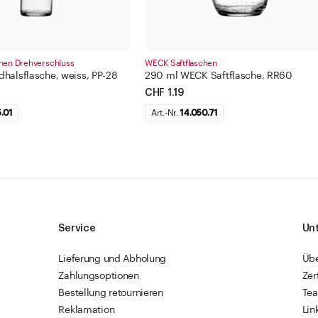
hen Drehverschluss
WECK Saftflaschen
halsflasche, weiss, PP-28
290 ml WECK Saftflasche, RR60
CHF 1.19
5.01
Art.-Nr.
14.050.71
Service
Un
Lieferung und Abholung
Üb
Zahlungsoptionen
Zer
Bestellung retournieren
Te
Reklamation
Lin