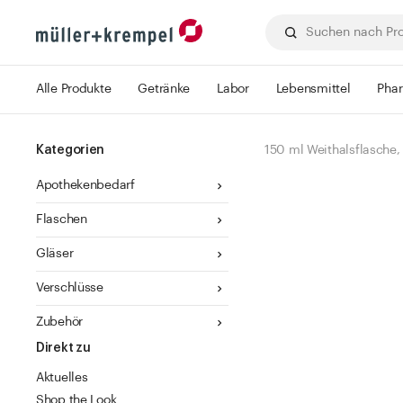
Alle Produkte
Getränke
Labor
Lebensmittel
Pha
Kategorien
150 ml Weithalsflasche,
Apothekenbedarf
Flaschen
Gläser
Verschlüsse
Zubehör
Direkt zu
Aktuelles
Shop the Look