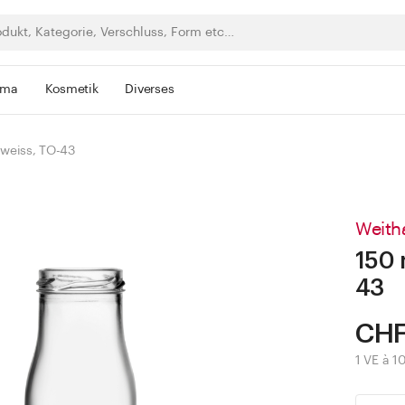
rma
Kosmetik
Diverses
 weiss, TO-43
Weith
150 
43
CHF
1 VE à 10