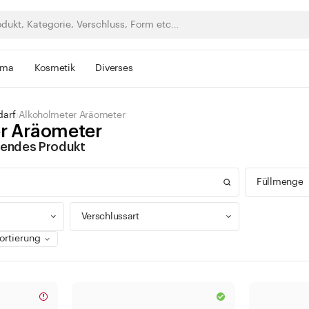
rma
Kosmetik
Diverses
darf
Alkoholmeter Aräometer
r Aräometer
ssendes Produkt
Füllmenge
Verschlussart
0 - 9
100 -
Drehverschluss
300 -