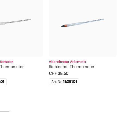
Zu den Merklisten
 999 ml
- 10.000 ml
lter anwenden
Filter anwenden
Schliessen
Schliessen
räometer
Alkoholmeter Aräometer
 Thermometer
Richter mit Thermometer
CHF 38.50
.01
Art.-Nr.
19.051.01