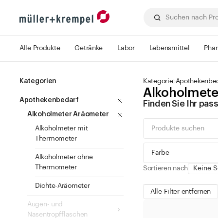
Alle Produkte
Getränke
Labor
Lebensmittel
Pha
Kategorien
Kategorie
Apothekenbe
Alkoholmete
Apothekenbedarf
Finden Sie Ihr pa
Alkoholmeter Aräometer
Alkoholmeter mit
Thermometer
Farbe
Alkoholmeter ohne
Thermometer
Sortieren nach
Dichte-Aräometer
Alle Filter entfernen
Augen- und
grün
Nasentropfflaschen