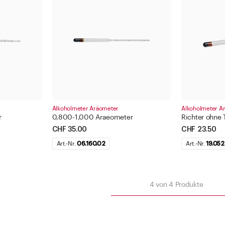
Korkmündung
500 -
1000 
Fi
Filter anwenden
Alkoholmeter Aräometer
Alkoholmeter A
r
0,800-1,000 Araeometer
Richter ohne
Schliessen
CHF 35.00
CHF 23.50
Art.-Nr.
06.160.02
Art.-Nr.
19.052
nden
n
4
von
4
Produkte