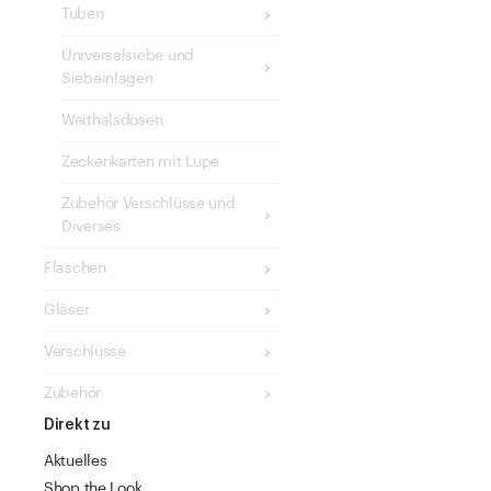
Tuben
Universalsiebe und
Siebeinlagen
Weithalsdosen
Zeckenkarten mit Lupe
Zubehör Verschlüsse und
Diverses
Flaschen
Gläser
Verschlüsse
Zubehör
Direkt zu
Aktuelles
Shop the Look