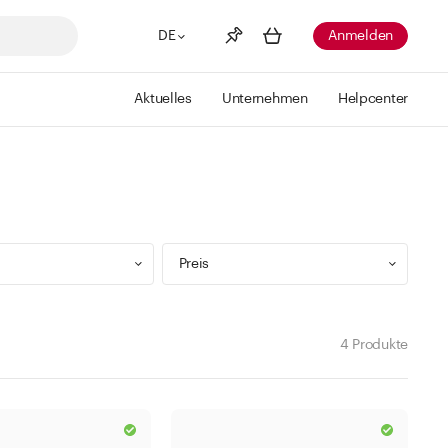
DE
Anmelden
Aktuelles
Unternehmen
Helpcenter
Merkliste
Mehr anzeigen
Info
Sie haben keine Wunschlisten
erstellt
Preis
4 Produkte
9 ml
Min
Max
 299 ml
CHF
CHF
 499 ml