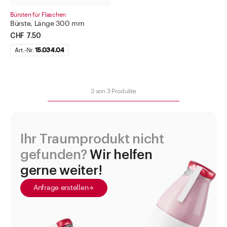
Bürsten für Flaschen
Sprayflacon
Bürste, Länge 300 mm
Standgefässe
CHF 7.50
Art.-Nr.
Suppositorien und Zubehör
15.034.04
Tabletten- und Pulvergläser
Thermometer
3
von
3
Produkte
Tropfflaschen
Tuben
Ihr Traumprodukt nicht
Universalsiebe und Siebeinlagen
gefunden?
Wir helfen
Weithalsdosen
gerne weiter!
Zeckenkarten mit Lupe
Anfrage erstellen
Zubehör Verschlüsse und Diverses
Augenwaschstationen
Bürsten