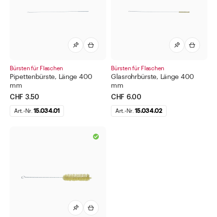
Diverses
Drogendosen
Etiketten für Pharma
Flaschen für Methadon
Geräte und Apparate
Bürsten für Flaschen
Bürsten für Flaschen
Pipettenbürste, Länge 400
Glasrohrbürste, Länge 400
Gewindegläser
mm
mm
CHF 3.50
CHF 6.00
Infusionsflaschen
Art.-Nr.
15.034.01
Art.-Nr.
15.034.02
Kanister
Kapseln
Kosmetik
Labor Artikel aus Glas
Medikamentendispenser
Medizinflaschen
Salbentöpfe Cremedosen Kruken