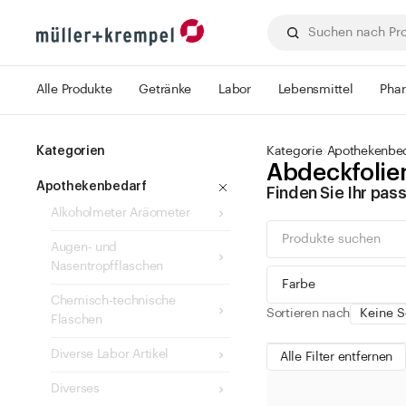
Alle Produkte
Getränke
Labor
Lebensmittel
Pha
Kategorien
Kategorie
Apothekenbe
Abdeckfolie
Apothekenbedarf
Finden Sie Ihr pa
Alkoholmeter Aräometer
Augen- und
Nasentropfflaschen
Farbe
Chemisch-technische
Sortieren nach
Flaschen
Diverse Labor Artikel
Alle Filter entfernen
Diverses
grün