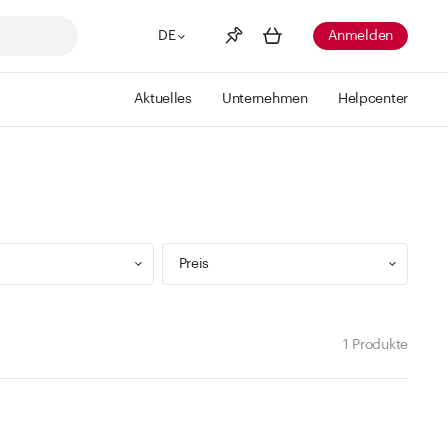
DE
Anmelden
Aktuelles
Unternehmen
Helpcenter
Merkliste
Mehr anzeigen
Info
Sie haben keine Wunschlisten
erstellt
Preis
1 Produkte
9 ml
Min
Max
 299 ml
CHF
CHF
 499 ml