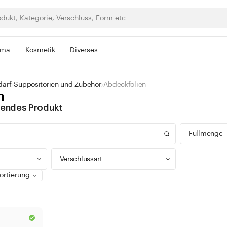
rma
Kosmetik
Diverses
darf
Suppositorien und Zubehör
Abdeckfolien
n
ssendes Produkt
Füllmenge
Verschlussart
0 - 9
100 -
Drehverschluss
300 -