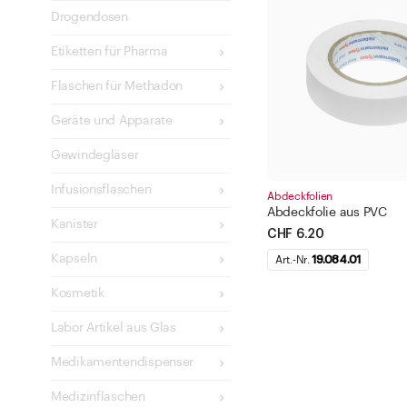
blau
Drogendosen
rot
Etiketten für Pharma
silber
Flaschen für Methadon
gold
Geräte und Apparate
braun
gelb
Gewindegläser
weiss
Infusionsflaschen
Abdeckfolien
transparent
Abdeckfolie aus PVC
Kanister
schwarz
CHF 6.20
Kapseln
kupfer
Art.-Nr.
19.084.01
Filter anwe
orange
Kosmetik
Schliesse
Labor Artikel aus Glas
Medikamentendispenser
Medizinflaschen