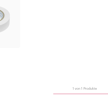
Korkmündung
500 -
1000 
Fi
Filter anwenden
Schliessen
nden
n
1
von
1
Produkte