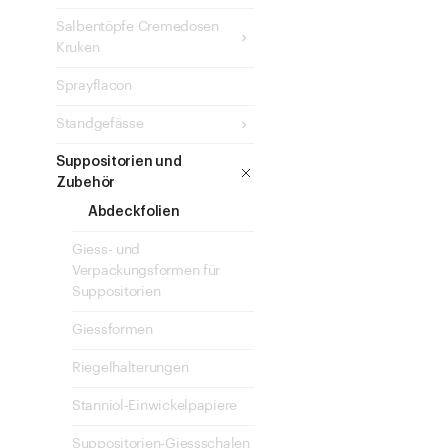
Salbentöpfe Cremedosen
Kruken
Sprayflacon
Standgefässe
Suppositorien und
Zubehör
Abdeckfolien
Giess- und
Verpackungsformen für
Suppositorien
Giessformen
Riegelhalterungen
Stanniol-Einwickelpapiere
Suppositorien-Giessschalen