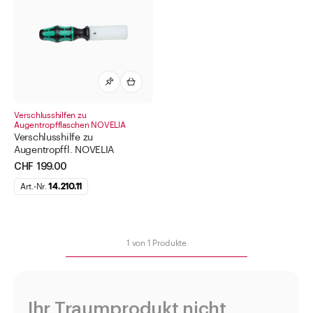
Diverses
Drogendosen
Etiketten für Pharma
Flaschen für Methadon
Geräte und Apparate
Verschlusshilfen zu
Gewindegläser
Augentropfflaschen NOVELIA
Verschlusshilfe zu
Infusionsflaschen
Augentropffl. NOVELIA
CHF 199.00
Kanister
Art.-Nr.
14.210.11
Kapseln
Kosmetik
Labor Artikel aus Glas
1
von
1
Produkte
Medikamentendispenser
Medizinflaschen
Ihr Traumprodukt nicht
Salbentöpfe Cremedosen Kruken