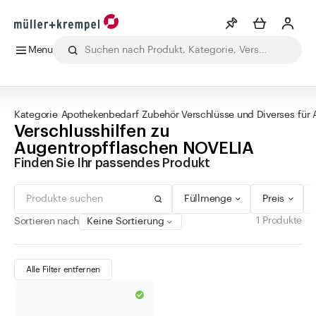
Menu
0 - 99 ml
grün
Drehverschluss
Min
Max
Merkliste
Mehr anzeigen
100 - 299 ml
blau
Korkmündung
CHF
CHF
Alle Produkte
Getränke
Labor
Lebensmittel
Pharma
Ko
300 - 499 ml
rot
Kategorie
Apothekenbedarf
Zubehör Verschlüsse und Diverses
für
Info
Verschlusshilfen zu
500 - 999 ml
silber
Sie haben keine Wunschlisten erstellt
Augentropfflaschen NOVELIA
1000 - 10.000 ml
gold
Finden Sie Ihr passendes Produkt
Kategorien
braun
Füllmenge
Preis
gelb
Apothekenbedarf
weiss
1 Produkte
Sortieren nach
Alkoholmeter Aräometer
transparent
Augen- und Nasentropfflaschen
schwarz
Alle Filter entfernen
Chemisch-technische Flaschen
kupfer
Diverse Labor Artikel
orange