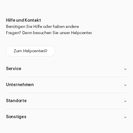
Einmal-Filter
für Aluminiumtuben
Hilfe und Kontakt
für Augentropfflasche APONORM® und
Benötigen Sie Hilfe oder haben andere
Augentropfflasche NOVELIA®
Fragen? Dann besuchen Sie unser Helpcenter.
Faltschachteln
Verschlusshilfen zu Augentropfflaschen NOVELIA
Zum Helpcenter
für Dosierkruken
für Flaschen aus Polyäthylen
Service
für Infusionsflaschen
Unternehmen
für INTERPHARMA Gläser
für Kanister
Standorte
für Kosmetikflaschen Boston
Sonstiges
für Magnetrührer Heidolph
für Medizinflaschen APONORM®