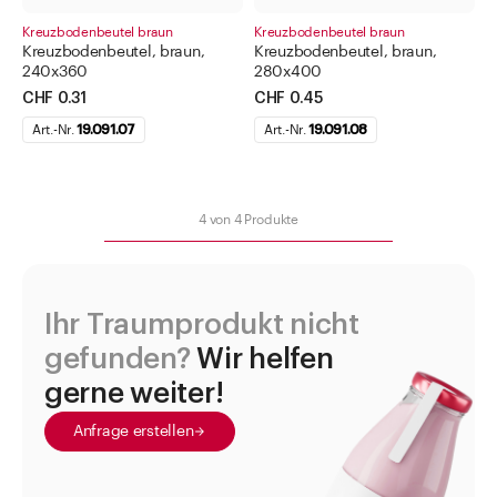
Papierbeutel
Kreuzbodenbeutel braun
Kreuzbodenbeutel braun
Standbodenbeutel
Kreuzbodenbeutel, braun,
Kreuzbodenbeutel, braun,
240x360
280x400
Sternbodenbeutel
CHF 0.31
CHF 0.45
Teebeutel braun mit Fenster
Art.-Nr.
19.091.07
Art.-Nr.
19.091.08
Teebeutel hochglanz
Teebeutel matt-grün
4
von
4
Produkte
Teebeutel weiss
Teebeutel weiss mit Fenster
Tragetaschen aus Papier
Ihr Traumprodukt nicht
Tragetaschen mit Fenster
gefunden?
Wir helfen
Direkt zu
gerne weiter!
Aktuelles
Anfrage erstellen
Shop the Look
Helpcenter
Unternehmen