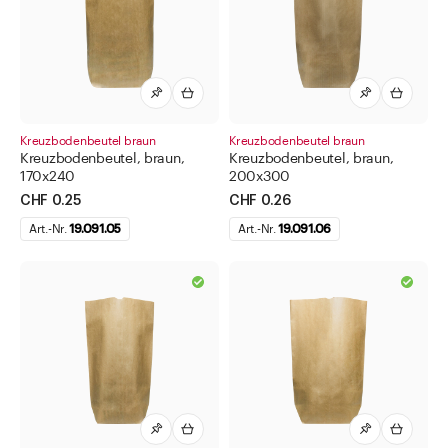
Diverse Geräte
Duftstäbchen
Etiketten für Lebensmittel
Faltkarton
Gewürzstreuer und Gewürzmühlen
Kreuzbodenbeutel braun
Kreuzbodenbeutel braun
Kreuzbodenbeutel, braun,
Kreuzbodenbeutel, braun,
Schnaps-Portionierer
170x240
200x300
CHF 0.25
CHF 0.26
Schrumpfkapseln
Art.-Nr.
19.091.05
Art.-Nr.
19.091.06
Spankörbe
Stoffdeckelchen kariert
Textilschlaufen
Tragetaschen und Beutel
Beutel braun mit Fenster und Clipband
Kreuzbodenbeutel braun
Kreuzbodenbeutel transparent