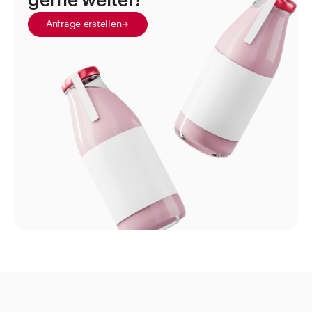
gerne weiter!
Parfümflaschen Ronde Unie
Anfrage erstellen
Puderdose
Roll-on Flasche
Spenderflaschen
Labor Artikel aus Glas
Medikamentendispenser
Medizinflaschen
Salbentöpfe Cremedosen Kruken
Sprayflacon
Standgefässe
Suppositorien und Zubehör
Tabletten- und Pulvergläser
Thermometer