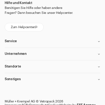
Hilfe und Kontakt
Tropfflaschen
Benötigen Sie Hilfe oder haben andere
Tuben
Fragen? Dann besuchen Sie unser Helpcenter.
Universalsiebe und Siebeinlagen
Zum Helpcenter
Weithalsdosen
Zeckenkarten mit Lupe
Service
Zubehör Verschlüsse und Diverses
Flaschen
Unternehmen
Gläser
Standorte
Verschlüsse
Zubehör
Sonstiges
Direkt zu
Aktuelles
Shop the Look
Filter anwenden
Filter anwenden
Filter anwenden
Filter anwenden
Müller + Krempel AG © Vetropack 2026
Helpcenter