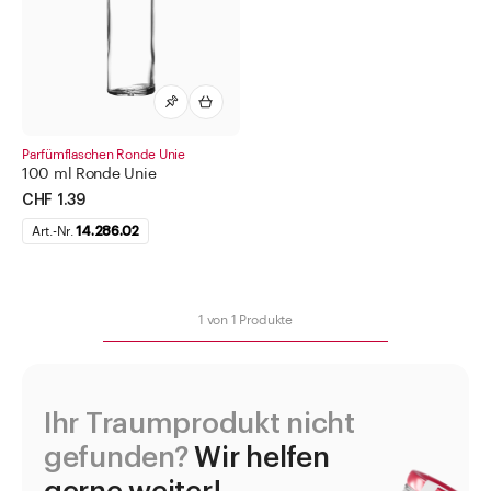
Diverses
Drogendosen
Etiketten für Pharma
Flaschen für Methadon
Geräte und Apparate
Parfümflaschen Ronde Unie
100 ml Ronde Unie
Gewindegläser
CHF 1.39
Infusionsflaschen
Art.-Nr.
14.286.02
Kanister
Kapseln
1
von
1
Produkte
Kosmetik
Deo Roller
Kosmetikflasche matt
Ihr Traumprodukt nicht
Kosmetikflaschen Boston
gefunden?
Wir helfen
Parfum Musterflasche