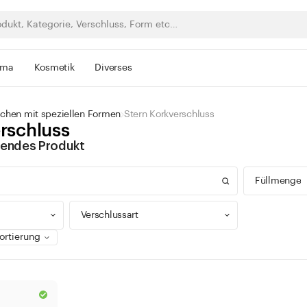
rma
Kosmetik
Diverses
schen mit speziellen Formen
Stern Korkverschluss
rschluss
ssendes Produkt
Füllmenge
Verschlussart
0 - 9
100 -
Drehverschluss
300 -