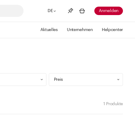
DE
Anmelden
Aktuelles
Unternehmen
Helpcenter
Merkliste
Mehr anzeigen
Info
Sie haben keine Wunschlisten
erstellt
Preis
1 Produkte
9 ml
Min
Max
 299 ml
CHF
CHF
 499 ml