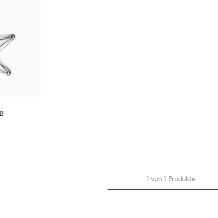
Korkmündung
500 -
1000 
Fi
Filter anwenden
BB
Schliessen
nden
n
1
von
1
Produkte