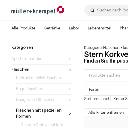
Alle Produkte
Getränke
Labor
Lebensmittel
Pha
Kategorien
Kategorie
Flaschen
Fla
Stern Korkve
Apothekenbedarf
Finden Sie Ihr pa
Flaschen
bedruckte Milchflaschen
Bügelflaschen
Farbe
Sortieren nach
Essig- und Ölflaschen
Flaschen mit speziellen
Alle Filter entfernen
Formen
grün
Decimo Drehverschluss