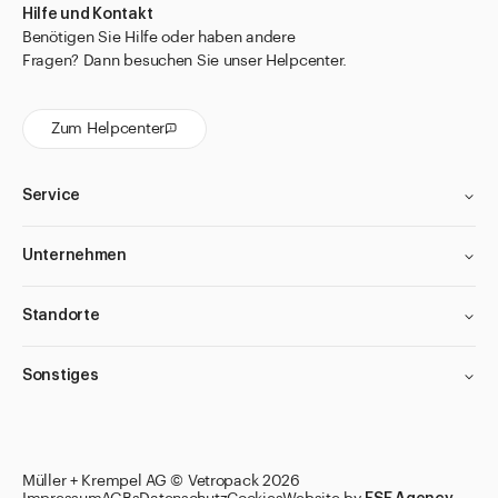
Hilfe und Kontakt
Einmal-Filter
Benötigen Sie Hilfe oder haben andere
für Aluminiumtuben
Fragen? Dann besuchen Sie unser Helpcenter.
für Augentropfflasche APONORM® und
Augentropfflasche NOVELIA®
Zum Helpcenter
für Dosierkruken
für Flaschen aus Polyäthylen
Service
für Infusionsflaschen
Unternehmen
für INTERPHARMA Gläser
für Kanister
Standorte
für Kosmetikflaschen Boston
für Magnetrührer Heidolph
Sonstiges
für Medizinflaschen APONORM®
für Minituben
Filter anwenden
Filter anwenden
Filter anwenden
Filter anwenden
Müller + Krempel AG © Vetropack 2026
für Parfüm Flaschen Ronde Unie