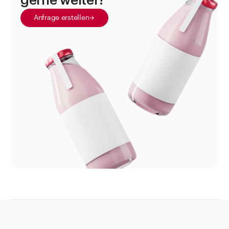
gerne weiter!
Sprayflacon
Anfrage erstellen
Standgefässe
Suppositorien und Zubehör
Tabletten- und Pulvergläser
Thermometer
Tropfflaschen
Tuben
Universalsiebe und Siebeinlagen
Weithalsdosen
Zeckenkarten mit Lupe
Zubehör Verschlüsse und Diverses
Augenwaschstationen
Bürsten