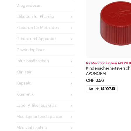
blau
Drogendosen
rot
Etiketten für Pharma
silber
Flaschen für Methadon
gold
Geräte und Apparate
braun
gelb
Gewindegläser
weiss
Infusionsflaschen
für Medizinflaschen APON
transparent
Kindersicherheitsversch
Kanister
APONORM
schwarz
CHF 0.56
Kapseln
kupfer
Art.-Nr.
14.107.13
Filter anwe
orange
Kosmetik
Schliesse
Labor Artikel aus Glas
Medikamentendispenser
Medizinflaschen