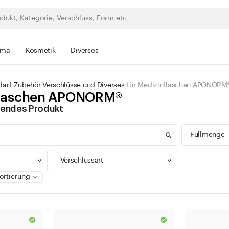
rma
Kosmetik
Diverses
darf
Zubehör Verschlüsse und Diverses
für Medizinflaschen APONORM
nflaschen APONORM®
ssendes Produkt
Füllmenge
Verschlussart
0 - 9
100 -
Drehverschluss
300 -