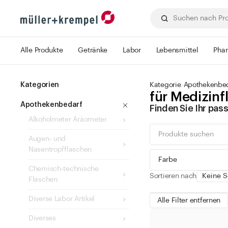
Alle Produkte
Getränke
Labor
Lebensmittel
Pha
Kategorien
Kategorie
Apothekenbe
für Medizi
Apothekenbedarf
Finden Sie Ihr pa
Alkoholmeter Aräometer
Augen- und
Nasentropfflaschen
Farbe
Chemisch-technische
Sortieren nach
Flaschen
Diverse Labor Artikel
Alle Filter entfernen
Diverses
grün