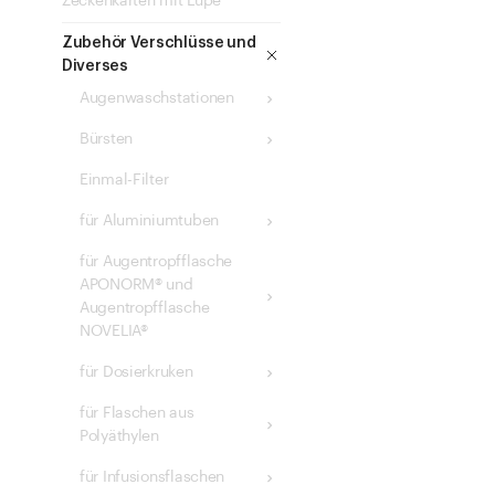
Zeckenkarten mit Lupe
Zubehör Verschlüsse und
Diverses
Augenwaschstationen
Bürsten
Einmal-Filter
für Aluminiumtuben
für Augentropfflasche
APONORM® und
Augentropfflasche
NOVELIA®
für Dosierkruken
für Flaschen aus
Polyäthylen
für Infusionsflaschen