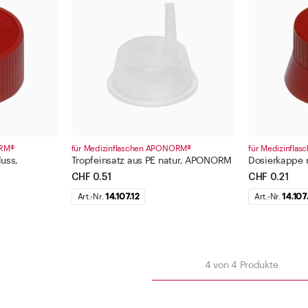
Korkmündung
500 -
1000 
Fi
Filter anwenden
ORM®
für Medizinflaschen APONORM®
für Medizinfl
luss,
Tropfeinsatz aus PE natur, APONORM
Dosierkappe
Schliessen
CHF 0.51
CHF 0.21
Art.-Nr.
14.107.12
Art.-Nr.
14.107.
nden
n
4
von
4
Produkte