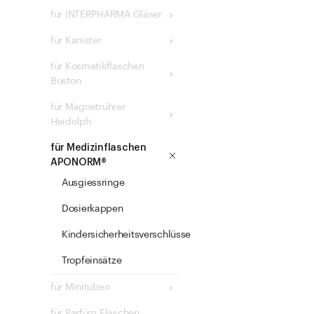
für INTERPHARMA Gläser
für Kanister
für Kosmetikflaschen
Boston
für Magnetrührer
Heidolph
für Medizinflaschen
APONORM®
Ausgiessringe
Dosierkappen
Kindersicherheitsverschlüsse
Tropfeinsätze
für Minituben
für Parfüm Flaschen