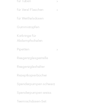
für Tuben
für Veral Flaschen
für Weithalsdosen
Gummistopfen
Korkringe für
Abdampfschalen
Pipetten
Reagenzglasgestelle
Reagenzglashalter
Rezeptkopierbücher
Spenderpumpen schwarz
Spenderpumpen weiss
Teemischdosen-Set