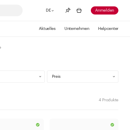
DE
Anmelden
Aktuelles
Unternehmen
Helpcenter
Merkliste
Mehr anzeigen
®
Info
Sie haben keine Wunschlisten
erstellt
Preis
4 Produkte
9 ml
Min
Max
 299 ml
CHF
CHF
 499 ml