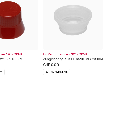
Zu den Merklisten
 999 ml
- 10.000 ml
lter anwenden
Filter anwenden
Schliessen
Schliessen
aschen APONORM®
für Medizinflaschen APONORM®
 rot, APONORM
Ausgiessring aus PE natur, APONORM
CHF 0.09
11
Art.-Nr.
14.107.10