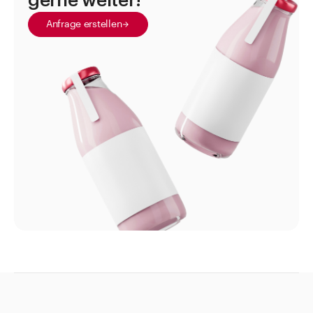
gerne weiter!
Gewürzstreuer und Gewürzmühlen
Anfrage erstellen
Schnaps-Portionierer
Schrumpfkapseln
Spankörbe
Stoffdeckelchen kariert
Textilschlaufen
Tragetaschen und Beutel
Direkt zu
Aktuelles
Shop the Look
Helpcenter
Unternehmen