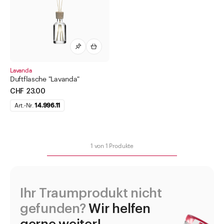
Diverse Geräte
Duftstäbchen
Clia
Corallia
Flores
Lavanda
Duftflasche "Lavanda"
Lavanda
CHF 23.00
Limones
Art.-Nr.
14.996.11
Lua
Mola
1
von
1
Produkte
Rosa
Sorea
Vanilla
Ihr Traumprodukt nicht
Etiketten für Lebensmittel
gefunden?
Wir helfen
Faltkarton