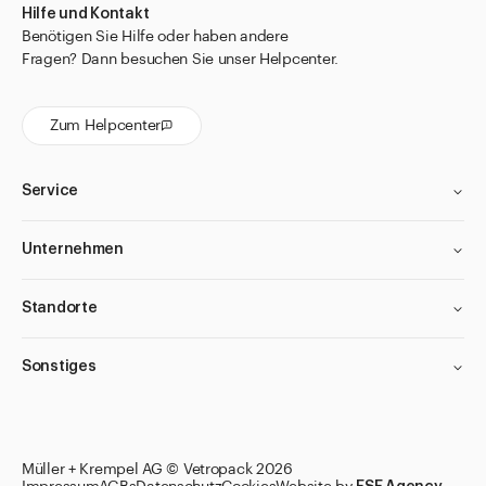
Hilfe und Kontakt
Benötigen Sie Hilfe oder haben andere
Fragen? Dann besuchen Sie unser Helpcenter.
Zum Helpcenter
Service
Unternehmen
Standorte
Sonstiges
Filter anwenden
Filter anwenden
Filter anwenden
Filter anwenden
Müller + Krempel AG © Vetropack 2026