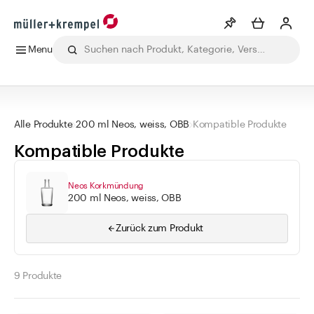
Menu
Merkliste
Mehr anzeigen
Alle Produkte
Getränke
Labor
Lebensmittel
Pharma
Ko
Info
Alle Produkte
200 ml Neos, weiss, OBB
Kompatible Produkte
Sie haben keine Wunschlisten erstellt
Kompatible Produkte
Kategorien
Neos Korkmündung
200 ml Neos, weiss, OBB
Apothekenbedarf
Flaschen
Zurück zum Produkt
Gläser
Verschlüsse
9 Produkte
Zubehör