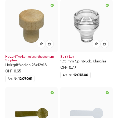
Direkt zu
Aktuelles
Shop the Look
Helpcenter
Unternehmen
Holzgriffkorken mit synthetischem
Spirit-Lok
Stopfen
17.5 mm Spirit-Lok, Klarglas
Holzgriffkorken 28x12x18
CHF 0.77
CHF 0.65
Art.-Nr.
12.075.00
Art.-Nr.
12.070.61