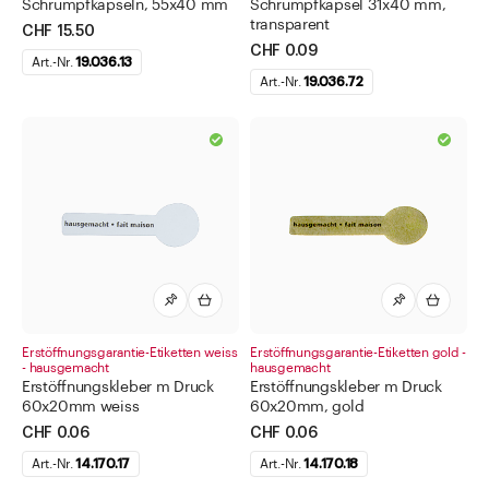
Schrumpfkapseln, 55x40 mm
Schrumpfkapsel 31x40 mm,
transparent
CHF 15.50
CHF 0.09
Art.-Nr.
19.036.13
Art.-Nr.
19.036.72
Erstöffnungsgarantie-Etiketten weiss
Erstöffnungsgarantie-Etiketten gold -
- hausgemacht
hausgemacht
Erstöffnungskleber m Druck
Erstöffnungskleber m Druck
60x20mm weiss
60x20mm, gold
CHF 0.06
CHF 0.06
Art.-Nr.
14.170.17
Art.-Nr.
14.170.18