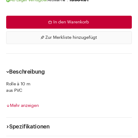
Ab Lager verfügbar
Artikel-Nr .
19.084.01
In den Warenkorb
Zur Merkliste hinzugefügt
Beschreibung
Rolle à 10 m
aus PVC
weiss
neutral
Mehr anzeigen
selbstklebend
Spezifikationen