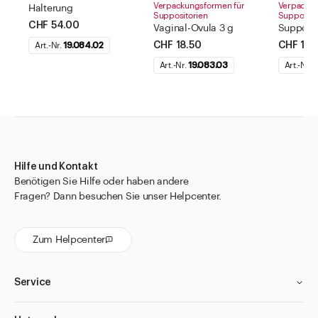
Verpackungsformen für
Verpackun
Halterung
Suppositorien
Supposito
CHF 54.00
Vaginal-Ovula 3 g
Supposit
CHF 18.50
CHF 15.
Art.-Nr.
19.084.02
Art.-Nr.
19.083.03
Art.-Nr.
1
Hilfe und Kontakt
Benötigen Sie Hilfe oder haben andere
Fragen? Dann besuchen Sie unser Helpcenter.
Zum Helpcenter
Service