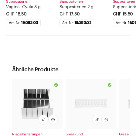
Suppositorien
Suppositorien
Suppositorie
Vaginal-Ovula 3 g
Suppositorien 2 g
Suppositori
CHF 18.50
CHF 17.50
CHF 15.50
Art.-Nr.
19.083.03
Art.-Nr.
19.083.02
Art.-Nr.
19.0
Ähnliche Produkte
Riegelhalterungen
Giess- und
Giess- un