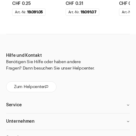
CHF 0.25
CHF 0.31
CHF 0.4
Art.-Nr.
19.091.05
Art.-Nr.
19.091.07
Art.-Nr.
1
Hilfe und Kontakt
Benötigen Sie Hilfe oder haben andere
Fragen? Dann besuchen Sie unser Helpcenter.
Zum Helpcenter
Service
Unternehmen