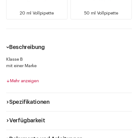
20 ml Vollpipette
50 ml Vollpipette
Beschreibung
Klasse B
mit einer Marke
Graduierung in brauner Diffusionsfarbe
nicht kalibrierbar
Mehr anzeigen
Artikel mit Graduierung sind nicht amtlich geeicht.
Spezifikationen
Verfügbarkeit