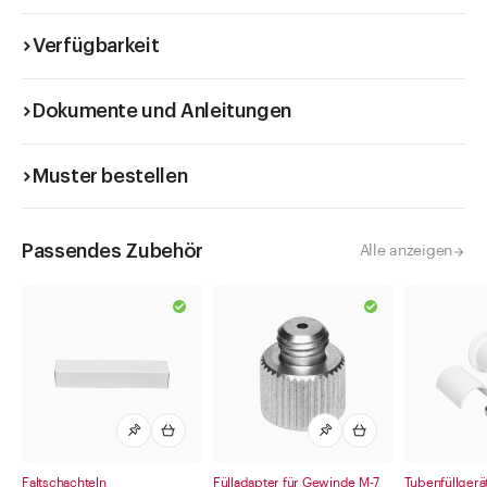
Verfügbarkeit
Dokumente und Anleitungen
Muster bestellen
Passendes Zubehör
Alle anzeigen
Faltschachteln
Fülladapter für Gewinde M-7
Tubenfüllge