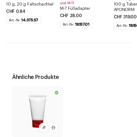
und M-11
10 g, 20 g Faltschachtel
100 g Tuben
M-7 Fülladapter
APONORM
CHF 0.84
CHF 28.00
CHF 319.00
Art.-Nr.
14.375.57
Art.-Nr.
19.157.01
Art.-Nr.
19.15
Ähnliche Produkte