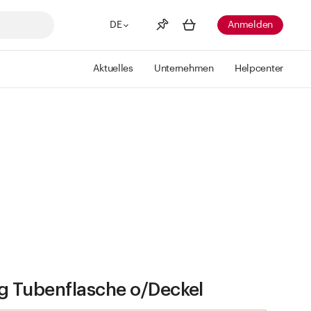
DE
Anmelden
Aktuelles
Unternehmen
Helpcenter
Merkliste
Mehr anzeigen
Info
Sie haben keine Wunschlisten
erstellt
g Tubenflasche o/Deckel