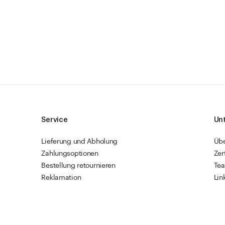
Service
Un
Lieferung und Abholung
Üb
Zahlungsoptionen
Zer
Bestellung retournieren
Te
Reklamation
Lin
Sendungsverfolgung
Res
Firmenkunden
Vet
Schnellbestellung