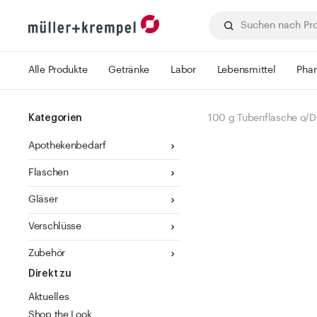
Alle Produkte
Getränke
Labor
Lebensmittel
Pha
Kategorien
100 g Tubenflasche o/D
Apothekenbedarf
Flaschen
Gläser
Verschlüsse
Zubehör
Direkt zu
Aktuelles
Shop the Look