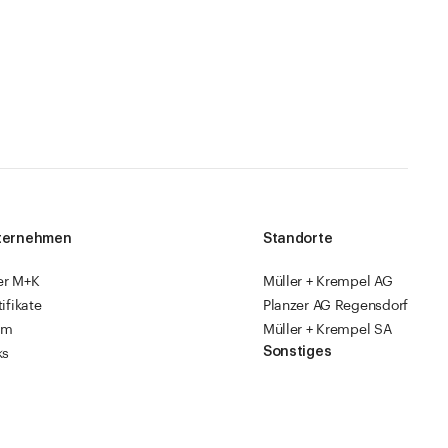
ternehmen
Standorte
er M+K
Müller + Krempel AG
tifikate
Planzer AG Regensdorf
am
Müller + Krempel SA
Sonstiges
ks
sourcen
Fabrikläden
ropack
Videoanleitungen
Katalog 2026