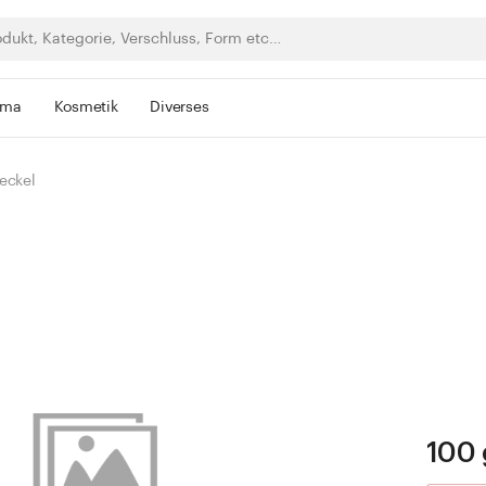
rma
Kosmetik
Diverses
eckel
100 