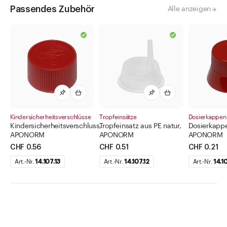
Passendes Zubehör
Alle anzeigen
Kindersicherheitsverschlüsse
Tropfeinsätze
Dosierkappen
Kindersicherheitsverschluss,
Tropfeinsatz aus PE natur,
Dosierkappe
APONORM
APONORM
APONORM
CHF 0.56
CHF 0.51
CHF 0.21
Art.-Nr.
14.107.13
Art.-Nr.
14.107.12
Art.-Nr.
14.10