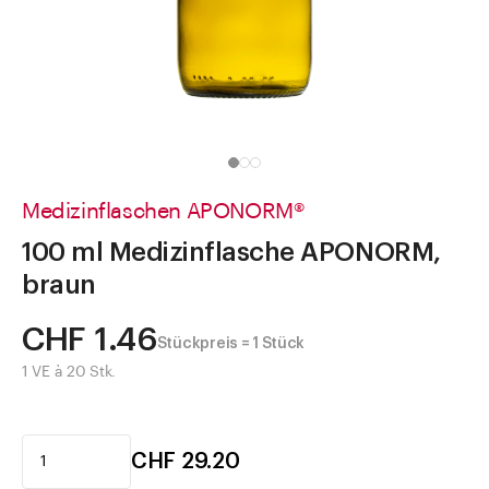
Direkt zu
Aktuelles
Shop the Look
Helpcenter
Unternehmen
Medizinflaschen APONORM®
100 ml Medizinflasche APONORM,
braun
CHF 1.46
Stückpreis = 1 Stück
1 VE à 20 Stk.
CHF 29.20