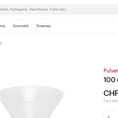
rma
Kosmetik
Diverses
PP
Pulver
100 
CHF
Für 1 Stk