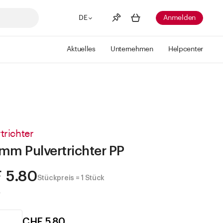
DE
Anmelden
Aktuelles
Unternehmen
Helpcenter
Merkliste
Mehr anzeigen
Info
Sie haben keine Wunschlisten
erstellt
trichter
mm Pulvertrichter PP
 5.80
Stückpreis = 1 Stück
.
CHF 5.80