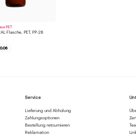
 aus PET
L Flasche, PET, PP-28
0.06
Service
Un
Lieferung und Abholung
Üb
Zahlungsoptionen
Zer
Bestellung retournieren
Te
Reklamation
Lin