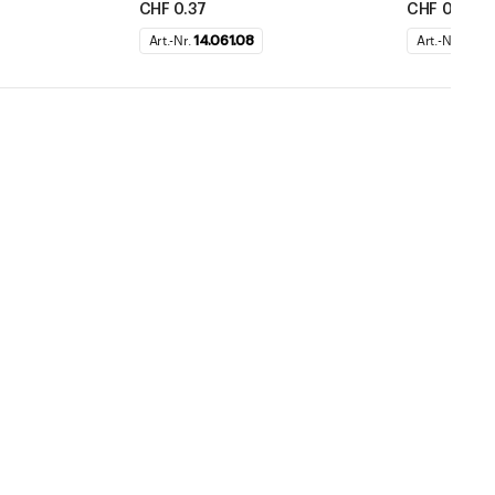
CHF 0.37
CHF 0.18
Art.-Nr.
14.061.08
Art.-Nr.
14.16