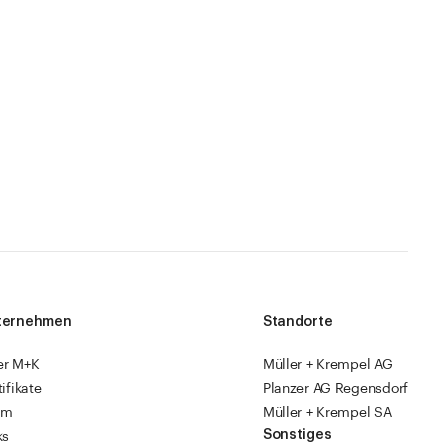
ternehmen
Standorte
er M+K
Müller + Krempel AG
tifikate
Planzer AG Regensdorf
am
Müller + Krempel SA
Sonstiges
ks