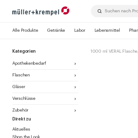
Alle Produkte
Getränke
Labor
Lebensmittel
Pha
Kategorien
1000 ml VERAL Flasche,
Apothekenbedarf
Flaschen
Gläser
Verschlüsse
Zubehör
Direkt zu
Aktuelles
Shop the Look