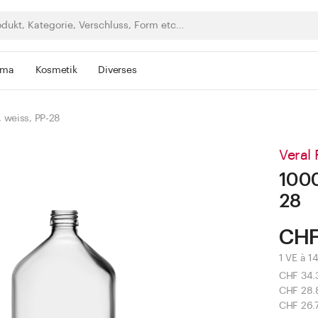
rma
Kosmetik
Diverses
 weiss, PP-28
Veral 
1000
28
CHF
1 VE à 14
CHF 34.
CHF 28.
CHF 26.