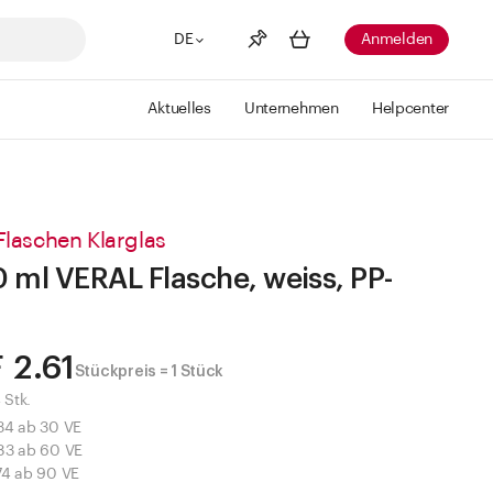
DE
Anmelden
Aktuelles
Unternehmen
Helpcenter
Merkliste
Mehr anzeigen
Info
Sie haben keine Wunschlisten
Flaschen Klarglas
erstellt
 ml VERAL Flasche, weiss, PP-
 2.61
Stückpreis = 1 Stück
 Stk.
34 ab 30 VE
83 ab 60 VE
74 ab 90 VE