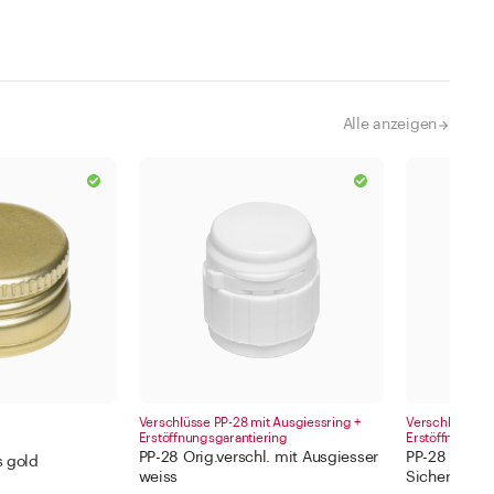
Alle anzeigen
Verschlüsse PP-28 mit Ausgiessring +
Verschlüsse PP
Erstöffnungsgarantiering
Erstöffnungsga
PP-28 Orig.verschl. mit Ausgiesser
PP-28 Schra
s gold
weiss
Sicherungsr