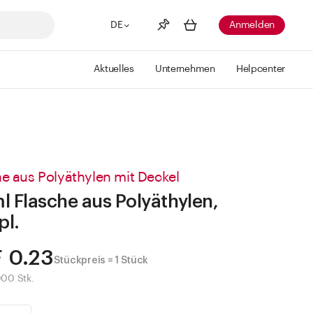
DE
Anmelden
Aktuelles
Unternehmen
Helpcenter
Merkliste
Mehr anzeigen
Info
Sie haben keine Wunschlisten
erstellt
e aus Polyäthylen mit Deckel
l Flasche aus Polyäthylen,
pl.
 0.23
Stückpreis = 1 Stück
000 Stk.