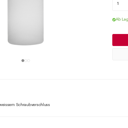
Ab Lag
weissem Schraubverschluss