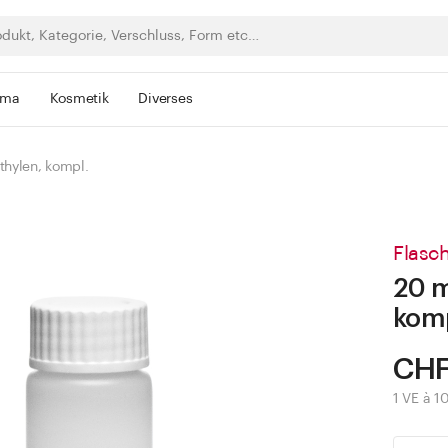
rma
Kosmetik
Diverses
thylen, kompl.
Flasch
20 m
kom
CHF
1 VE à 1