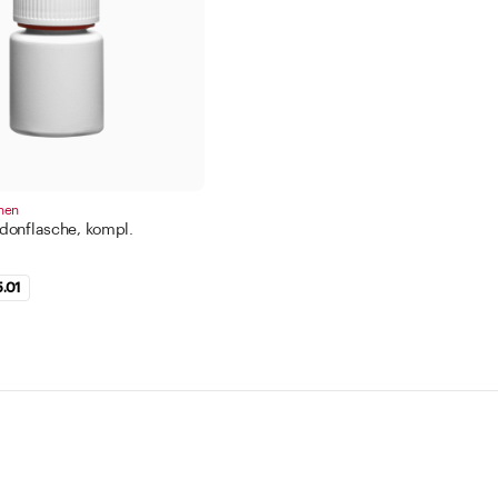
hen
donflasche, kompl.
5.01
Service
Un