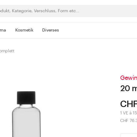
rma
Kosmetik
Diverses
omplett
Gewin
20 m
CHF
1 VE à 15
CHF 76.