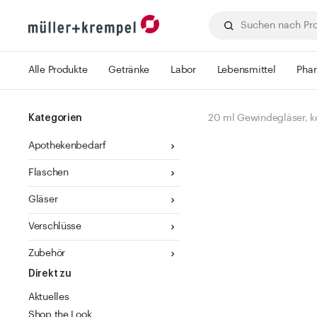
Alle Produkte
Getränke
Labor
Lebensmittel
Pha
Kategorien
20 ml Gewindegläser, k
Apothekenbedarf
Flaschen
Gläser
Verschlüsse
Zubehör
Direkt zu
Aktuelles
Shop the Look