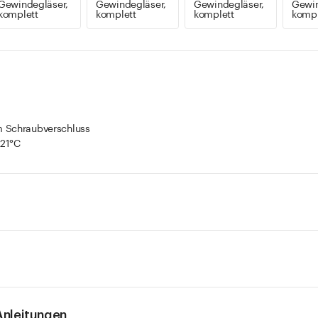
Gewindegläser,
Gewindegläser,
Gewindegläser,
Gewin
komplett
komplett
komplett
kompl
m Schraubverschluss
121°C
nleitungen