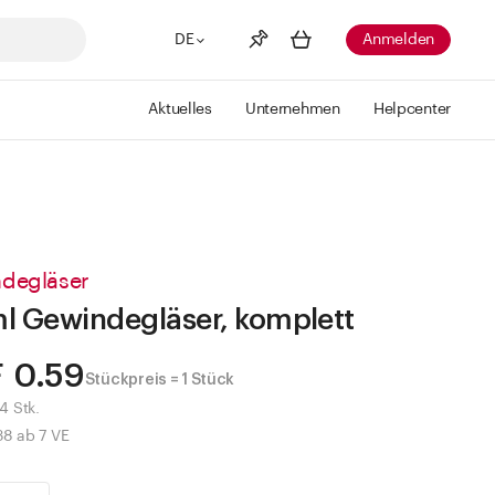
DE
Anmelden
Aktuelles
Unternehmen
Helpcenter
Merkliste
Mehr anzeigen
Info
Sie haben keine Wunschlisten
erstellt
degläser
l Gewindegläser, komplett
 0.59
Stückpreis = 1 Stück
4 Stk.
38 ab 7 VE