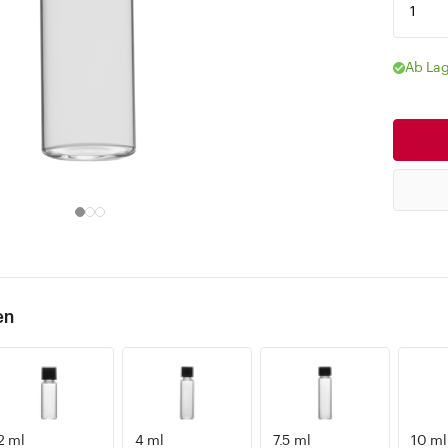
Ab Lag
en
2 ml
4 ml
7.5 ml
10 ml