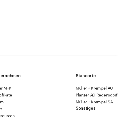
ternehmen
Standorte
er M+K
Müller + Krempel AG
tifikate
Planzer AG Regensdorf
am
Müller + Krempel SA
Sonstiges
ks
sourcen
Fabrikläden
ropack
Videoanleitungen