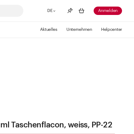
DE
Anmelden
Aktuelles
Unternehmen
Helpcenter
Merkliste
Mehr anzeigen
Info
Sie haben keine Wunschlisten
erstellt
ml Taschenflacon, weiss, PP-22