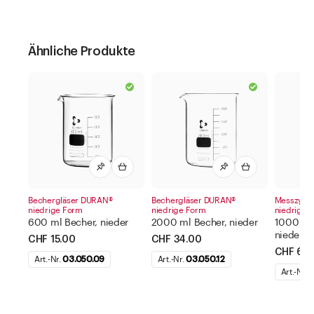
Ähnliche Produkte
Bechergläser DURAN®
Bechergläser DURAN®
Messzylind
niedrige Form
niedrige Form
niedrige 
600 ml Becher, nieder
2000 ml Becher, nieder
1000 ml 
nieder
CHF 15.00
CHF 34.00
CHF 62.
Art.-Nr.
03.050.09
Art.-Nr.
03.050.12
Art.-Nr.
0