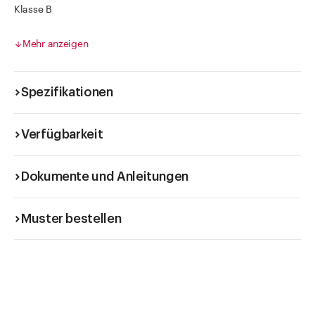
Klasse B
mit Sechskantfuss
Graduierung in brauner Diffusionsfarbe
Mehr anzeigen
Artikel mit Gradierung sind nicht amtlich geeicht.
Spezifikationen
Verfügbarkeit
Dokumente und Anleitungen
Muster bestellen