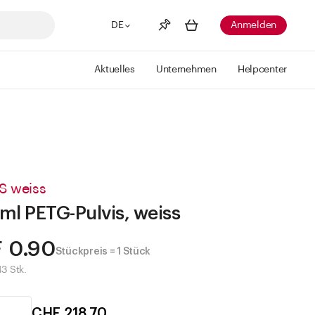
DE
Anmelden
Aktuelles
Unternehmen
Helpcenter
Merkliste
Mehr anzeigen
Info
Sie haben keine Wunschlisten
erstellt
S weiss
ml PETG-Pulvis, weiss
 0.90
Stückpreis = 1 Stück
43 Stk.
CHF 218.70