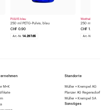
PULVIS blau
Weithalsdosen
250 ml PETG-Pulvis, blau
250 ml Weithalsd
CHF 0.90
CHF 1.10
Art.-Nr.
14.297.65
Art.-Nr.
14.366.03
ternehmen
Standorte
er M+K
Müller + Krempel AG
tifikate
Planzer AG Regensdorf
am
Müller + Krempel SA
Sonstiges
ks