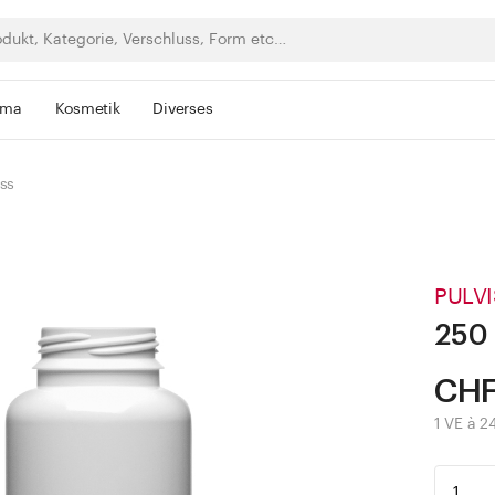
rma
Kosmetik
Diverses
ss
PULVI
250 
CHF
1 VE à 2