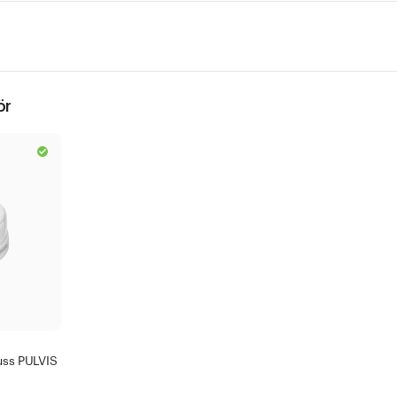
ör
uss PULVIS