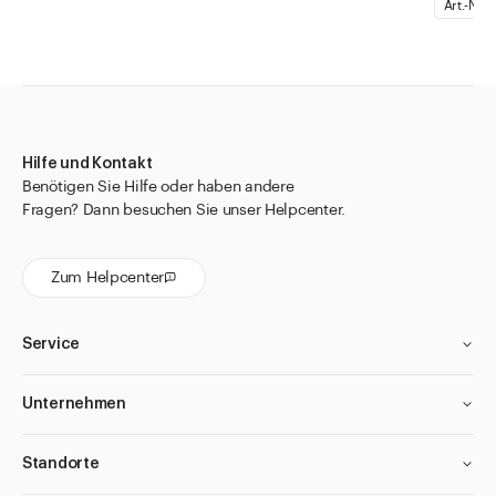
Art.-Nr.
1
Hilfe und Kontakt
Benötigen Sie Hilfe oder haben andere
Fragen? Dann besuchen Sie unser Helpcenter.
Zum Helpcenter
Service
Unternehmen
Standorte