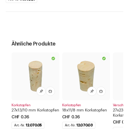
Ähnliche Produkte
Korkstopfen
Korkstopfen
Verschlüs
27x13/10 mm Korkstopfen
18x11/8 mm Korkstopfen
27x23/2
Korkstop
CHF 0.36
CHF 0.36
CHF 0.5
Art.-Nr.
12.070.05
Art.-Nr.
12.070.03