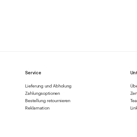
Service
Un
Lieferung und Abholung
Üb
Zahlungsoptionen
Zer
Bestellung retournieren
Te
Reklamation
Lin
Sendungsverfolgung
Res
Firmenkunden
Vet
Schnellbestellung