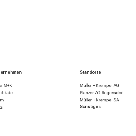
ternehmen
Standorte
er M+K
Müller + Krempel AG
tifikate
Planzer AG Regensdorf
am
Müller + Krempel SA
Sonstiges
ks
sourcen
Fabrikläden
ropack
Videoanleitungen
Katalog 2026