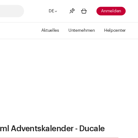
DE
Anmelden
Aktuelles
Unternehmen
Helpcenter
Merkliste
Mehr anzeigen
Info
Sie haben keine Wunschlisten
erstellt
ml Adventskalender - Ducale